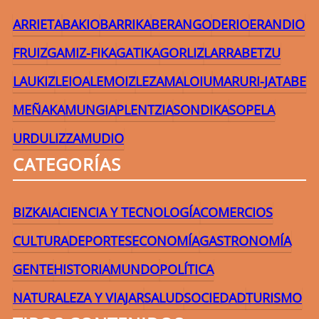
ARRIETA
BAKIO
BARRIKA
BERANGO
DERIO
ERANDIO
FRUIZ
GAMIZ-FIKA
GATIKA
GORLIZ
LARRABETZU
LAUKIZ
LEIOA
LEMOIZ
LEZAMA
LOIU
MARURI-JATABE
MEÑAKA
MUNGIA
PLENTZIA
SONDIKA
SOPELA
URDULIZ
ZAMUDIO
CATEGORÍAS
BIZKAIA
CIENCIA Y TECNOLOGÍA
COMERCIOS
CULTURA
DEPORTES
ECONOMÍA
GASTRONOMÍA
GENTE
HISTORIA
MUNDO
POLÍTICA
NATURALEZA Y VIAJAR
SALUD
SOCIEDAD
TURISMO