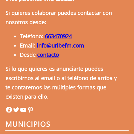
Si quieres colaborar puedes contactar con
nosotros desde:
Teléfono:
663470924
Email:
info@uribefm.com
Desde
contacto
Si lo que quieres es anunciarte puedes
escribirnos al email o al teléfono de arriba y
te contaremos las múltiples formas que
existen para ello.
uribefm
uribefm
YouTube
Pinterest
MUNICIPIOS