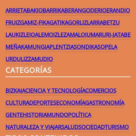
ARRIETA
BAKIO
BARRIKA
BERANGO
DERIO
ERANDIO
FRUIZ
GAMIZ-FIKA
GATIKA
GORLIZ
LARRABETZU
LAUKIZ
LEIOA
LEMOIZ
LEZAMA
LOIU
MARURI-JATABE
MEÑAKA
MUNGIA
PLENTZIA
SONDIKA
SOPELA
URDULIZ
ZAMUDIO
CATEGORÍAS
BIZKAIA
CIENCIA Y TECNOLOGÍA
COMERCIOS
CULTURA
DEPORTES
ECONOMÍA
GASTRONOMÍA
GENTE
HISTORIA
MUNDO
POLÍTICA
NATURALEZA Y VIAJAR
SALUD
SOCIEDAD
TURISMO