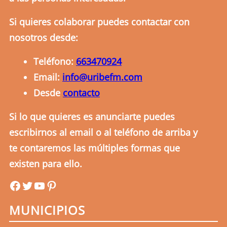
Si quieres colaborar puedes contactar con
nosotros desde:
Teléfono:
663470924
Email:
info@uribefm.com
Desde
contacto
Si lo que quieres es anunciarte puedes
escribirnos al email o al teléfono de arriba y
te contaremos las múltiples formas que
existen para ello.
uribefm
uribefm
YouTube
Pinterest
MUNICIPIOS