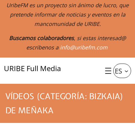
UribeFM es un proyecto sin ánimo de lucro, que
pretende informar de noticias y eventos en la
mancomunidad de URIBE.
Buscamos colaboradores
, si estas interesad@
escribenos a
info@uribefm.com
URIBE Full Media
ES
VÍDEOS (CATEGORÍA: BIZKAIA)
DE MEÑAKA