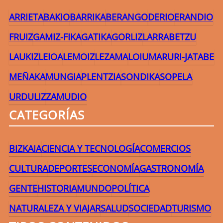
ARRIETA
BAKIO
BARRIKA
BERANGO
DERIO
ERANDIO
FRUIZ
GAMIZ-FIKA
GATIKA
GORLIZ
LARRABETZU
LAUKIZ
LEIOA
LEMOIZ
LEZAMA
LOIU
MARURI-JATABE
MEÑAKA
MUNGIA
PLENTZIA
SONDIKA
SOPELA
URDULIZ
ZAMUDIO
CATEGORÍAS
BIZKAIA
CIENCIA Y TECNOLOGÍA
COMERCIOS
CULTURA
DEPORTES
ECONOMÍA
GASTRONOMÍA
GENTE
HISTORIA
MUNDO
POLÍTICA
NATURALEZA Y VIAJAR
SALUD
SOCIEDAD
TURISMO