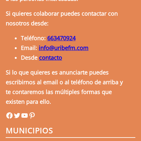
Si quieres colaborar puedes contactar con
nosotros desde:
Teléfono:
663470924
Email:
info@uribefm.com
Desde
contacto
Si lo que quieres es anunciarte puedes
escribirnos al email o al teléfono de arriba y
te contaremos las múltiples formas que
existen para ello.
uribefm
uribefm
YouTube
Pinterest
MUNICIPIOS