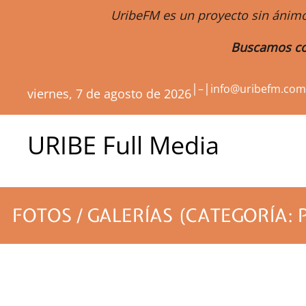
UribeFM es un proyecto sin ánimo
Buscamos co
|
|
–
info@uribefm.co
viernes, 7 de agosto de 2026
URIBE Full Media
FOTOS / GALERÍAS (CATEGORÍA: 