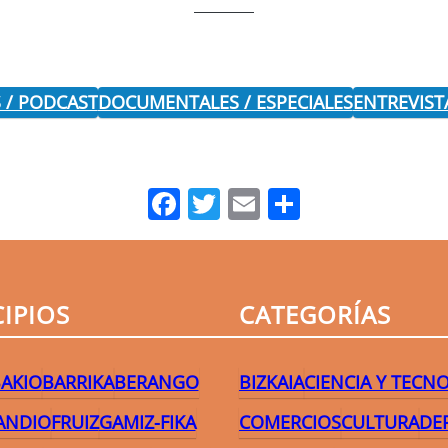
 / PODCAST
DOCUMENTALES / ESPECIALES
ENTREVIST
Facebook
Twitter
Email
Comparti
IPIOS
CATEGORÍAS
AKIO
BARRIKA
BERANGO
BIZKAIA
CIENCIA Y TECN
ANDIO
FRUIZ
GAMIZ-FIKA
COMERCIOS
CULTURA
DE