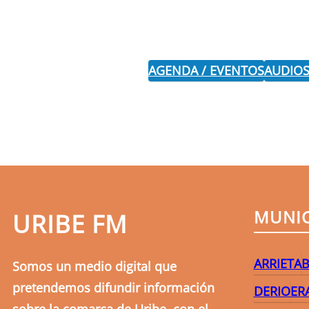
AGENDA / EVENTOS
AUDIOS
MUNIC
URIBE FM
ARRIETA
B
Somos un medio digital que
pretendemos difundir información
DERIO
ER