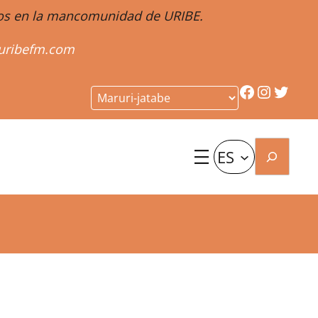
ntos en la mancomunidad de URIBE.
uribefm.com
Facebook
Instagr
Twitt
Buscar
ES