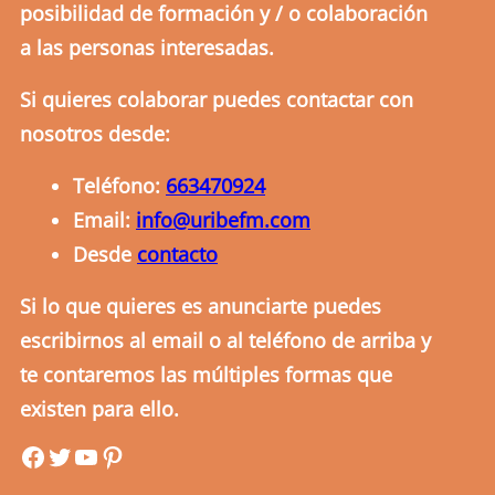
posibilidad de formación y / o colaboración
a las personas interesadas.
Si quieres colaborar puedes contactar con
nosotros desde:
Teléfono:
663470924
Email:
info@uribefm.com
Desde
contacto
Si lo que quieres es anunciarte puedes
escribirnos al email o al teléfono de arriba y
te contaremos las múltiples formas que
existen para ello.
uribefm
uribefm
YouTube
Pinterest