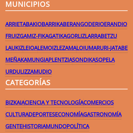
MUNICIPIOS
ARRIETA
BAKIO
BARRIKA
BERANGO
DERIO
ERANDIO
FRUIZ
GAMIZ-FIKA
GATIKA
GORLIZ
LARRABETZU
LAUKIZ
LEIOA
LEMOIZ
LEZAMA
LOIU
MARURI-JATABE
MEÑAKA
MUNGIA
PLENTZIA
SONDIKA
SOPELA
URDULIZ
ZAMUDIO
CATEGORÍAS
BIZKAIA
CIENCIA Y TECNOLOGÍA
COMERCIOS
CULTURA
DEPORTES
ECONOMÍA
GASTRONOMÍA
GENTE
HISTORIA
MUNDO
POLÍTICA