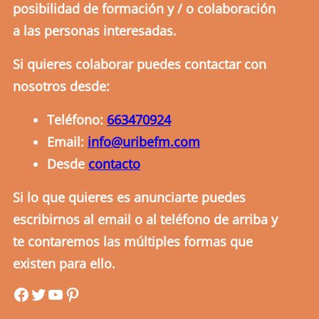
posibilidad de formación y / o colaboración
a las personas interesadas.
Si quieres colaborar puedes contactar con
nosotros desde:
Teléfono:
663470924
Email:
info@uribefm.com
Desde
contacto
Si lo que quieres es anunciarte puedes
escribirnos al email o al teléfono de arriba y
te contaremos las múltiples formas que
existen para ello.
uribefm
uribefm
YouTube
Pinterest