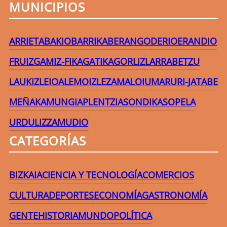
MUNICIPIOS
ARRIETA
BAKIO
BARRIKA
BERANGO
DERIO
ERANDIO
FRUIZ
GAMIZ-FIKA
GATIKA
GORLIZ
LARRABETZU
LAUKIZ
LEIOA
LEMOIZ
LEZAMA
LOIU
MARURI-JATABE
MEÑAKA
MUNGIA
PLENTZIA
SONDIKA
SOPELA
URDULIZ
ZAMUDIO
CATEGORÍAS
BIZKAIA
CIENCIA Y TECNOLOGÍA
COMERCIOS
CULTURA
DEPORTES
ECONOMÍA
GASTRONOMÍA
GENTE
HISTORIA
MUNDO
POLÍTICA