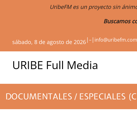
UribeFM es un proyecto sin ánimo
Buscamos co
|
|
–
info@uribefm.co
sábado, 8 de agosto de 2026
URIBE Full Media
DOCUMENTALES / ESPECIALES (C