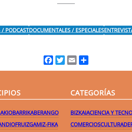
 / PODCAST
DOCUMENTALES / ESPECIALES
ENTREVIST
Facebook
Twitter
Email
Comparti
IPIOS
CATEGORÍAS
AKIO
BARRIKA
BERANGO
BIZKAIA
CIENCIA Y TECN
ANDIO
FRUIZ
GAMIZ-FIKA
COMERCIOS
CULTURA
DE