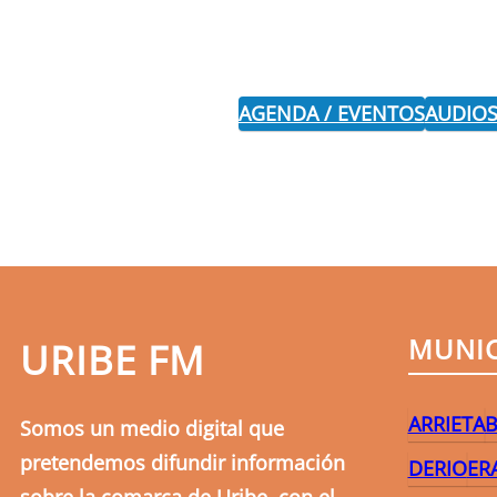
AGENDA / EVENTOS
AUDIOS
MUNIC
URIBE FM
ARRIETA
B
Somos un medio digital que
pretendemos difundir información
DERIO
ER