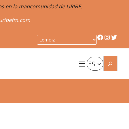
ntos en la mancomunidad de URIBE.
uribefm.com
Facebook
Instagr
Twitt
Buscar
ES