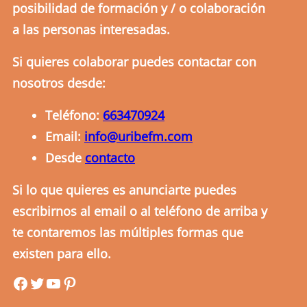
posibilidad de formación y / o colaboración
a las personas interesadas.
Si quieres colaborar puedes contactar con
nosotros desde:
Teléfono:
663470924
Email:
info@uribefm.com
Desde
contacto
Si lo que quieres es anunciarte puedes
escribirnos al email o al teléfono de arriba y
te contaremos las múltiples formas que
existen para ello.
uribefm
uribefm
YouTube
Pinterest