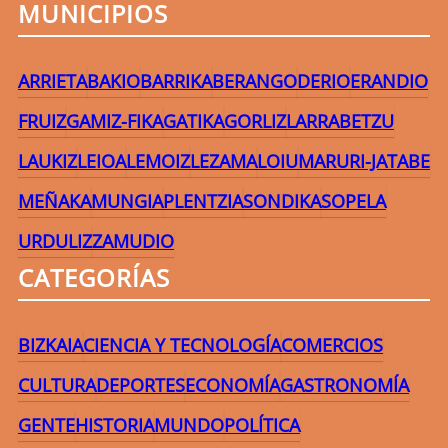
MUNICIPIOS
ARRIETA
BAKIO
BARRIKA
BERANGO
DERIO
ERANDIO
FRUIZ
GAMIZ-FIKA
GATIKA
GORLIZ
LARRABETZU
LAUKIZ
LEIOA
LEMOIZ
LEZAMA
LOIU
MARURI-JATABE
MEÑAKA
MUNGIA
PLENTZIA
SONDIKA
SOPELA
URDULIZ
ZAMUDIO
CATEGORÍAS
BIZKAIA
CIENCIA Y TECNOLOGÍA
COMERCIOS
CULTURA
DEPORTES
ECONOMÍA
GASTRONOMÍA
GENTE
HISTORIA
MUNDO
POLÍTICA