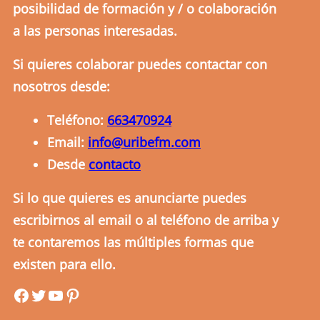
posibilidad de formación y / o colaboración
a las personas interesadas.
Si quieres colaborar puedes contactar con
nosotros desde:
Teléfono:
663470924
Email:
info@uribefm.com
Desde
contacto
Si lo que quieres es anunciarte puedes
escribirnos al email o al teléfono de arriba y
te contaremos las múltiples formas que
existen para ello.
uribefm
uribefm
YouTube
Pinterest