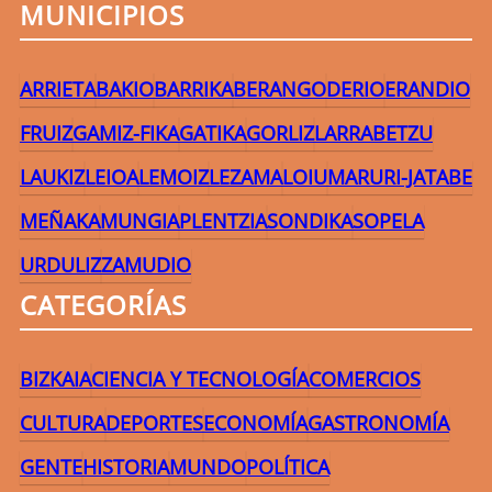
MUNICIPIOS
ARRIETA
BAKIO
BARRIKA
BERANGO
DERIO
ERANDIO
FRUIZ
GAMIZ-FIKA
GATIKA
GORLIZ
LARRABETZU
LAUKIZ
LEIOA
LEMOIZ
LEZAMA
LOIU
MARURI-JATABE
MEÑAKA
MUNGIA
PLENTZIA
SONDIKA
SOPELA
URDULIZ
ZAMUDIO
CATEGORÍAS
BIZKAIA
CIENCIA Y TECNOLOGÍA
COMERCIOS
CULTURA
DEPORTES
ECONOMÍA
GASTRONOMÍA
GENTE
HISTORIA
MUNDO
POLÍTICA