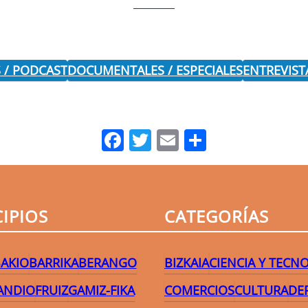
 / PODCAST
DOCUMENTALES / ESPECIALES
ENTREVIST
Facebook
Twitter
Email
Comparti
IPIOS
CATEGORÍAS
AKIO
BARRIKA
BERANGO
BIZKAIA
CIENCIA Y TECN
ANDIO
FRUIZ
GAMIZ-FIKA
COMERCIOS
CULTURA
DE