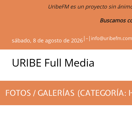
UribeFM es un proyecto sin ánimo
Buscamos co
|
|
–
info@uribefm.co
sábado, 8 de agosto de 2026
URIBE Full Media
FOTOS / GALERÍAS (CATEGORÍA: 