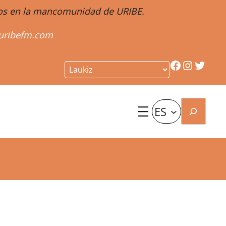
ntos en la mancomunidad de URIBE.
uribefm.com
Facebook
Instagr
Twitt
Buscar
ES