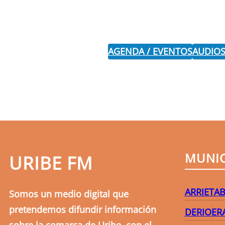
AGENDA / EVENTOS
AUDIOS
MUNIC
URIBE FM
ARRIETA
B
Somos un medio digital que
pretendemos difundir información
DERIO
ER