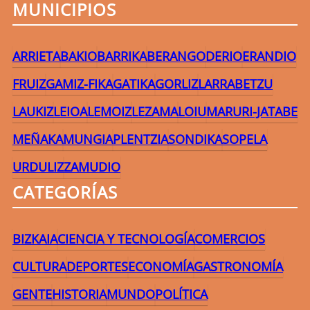
MUNICIPIOS
ARRIETA
BAKIO
BARRIKA
BERANGO
DERIO
ERANDIO
FRUIZ
GAMIZ-FIKA
GATIKA
GORLIZ
LARRABETZU
LAUKIZ
LEIOA
LEMOIZ
LEZAMA
LOIU
MARURI-JATABE
MEÑAKA
MUNGIA
PLENTZIA
SONDIKA
SOPELA
URDULIZ
ZAMUDIO
CATEGORÍAS
BIZKAIA
CIENCIA Y TECNOLOGÍA
COMERCIOS
CULTURA
DEPORTES
ECONOMÍA
GASTRONOMÍA
GENTE
HISTORIA
MUNDO
POLÍTICA