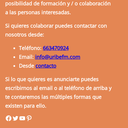
posibilidad de formación y / o colaboración
a las personas interesadas.
Si quieres colaborar puedes contactar con
nosotros desde:
Teléfono:
663470924
Email:
info@uribefm.com
Desde
contacto
Si lo que quieres es anunciarte puedes
escribirnos al email o al teléfono de arriba y
te contaremos las múltiples formas que
existen para ello.
uribefm
uribefm
YouTube
Pinterest