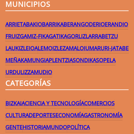
MUNICIPIOS
ARRIETA
BAKIO
BARRIKA
BERANGO
DERIO
ERANDIO
FRUIZ
GAMIZ-FIKA
GATIKA
GORLIZ
LARRABETZU
LAUKIZ
LEIOA
LEMOIZ
LEZAMA
LOIU
MARURI-JATABE
MEÑAKA
MUNGIA
PLENTZIA
SONDIKA
SOPELA
URDULIZ
ZAMUDIO
CATEGORÍAS
BIZKAIA
CIENCIA Y TECNOLOGÍA
COMERCIOS
CULTURA
DEPORTES
ECONOMÍA
GASTRONOMÍA
GENTE
HISTORIA
MUNDO
POLÍTICA