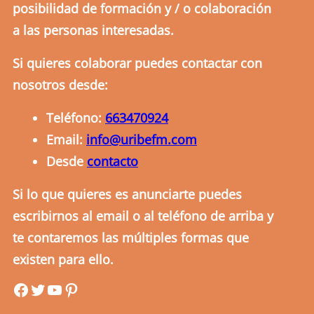
posibilidad de formación y / o colaboración
a las personas interesadas.
Si quieres colaborar puedes contactar con
nosotros desde:
Teléfono:
663470924
Email:
info@uribefm.com
Desde
contacto
Si lo que quieres es anunciarte puedes
escribirnos al email o al teléfono de arriba y
te contaremos las múltiples formas que
existen para ello.
uribefm
uribefm
YouTube
Pinterest