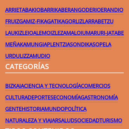
ARRIETA
BAKIO
BARRIKA
BERANGO
DERIO
ERANDIO
FRUIZ
GAMIZ-FIKA
GATIKA
GORLIZ
LARRABETZU
LAUKIZ
LEIOA
LEMOIZ
LEZAMA
LOIU
MARURI-JATABE
MEÑAKA
MUNGIA
PLENTZIA
SONDIKA
SOPELA
URDULIZ
ZAMUDIO
CATEGORÍAS
BIZKAIA
CIENCIA Y TECNOLOGÍA
COMERCIOS
CULTURA
DEPORTES
ECONOMÍA
GASTRONOMÍA
GENTE
HISTORIA
MUNDO
POLÍTICA
NATURALEZA Y VIAJAR
SALUD
SOCIEDAD
TURISMO