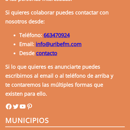
Si quieres colaborar puedes contactar con
nosotros desde:
Teléfono:
663470924
Email:
info@uribefm.com
Desde
contacto
Si lo que quieres es anunciarte puedes
escribirnos al email o al teléfono de arriba y
te contaremos las múltiples formas que
existen para ello.
uribefm
uribefm
YouTube
Pinterest
MUNICIPIOS