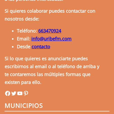
Si quieres colaborar puedes contactar con
nosotros desde:
Teléfono:
663470924
Email:
info@uribefm.com
Desde
contacto
Si lo que quieres es anunciarte puedes
escribirnos al email o al teléfono de arriba y
te contaremos las múltiples formas que
existen para ello.
uribefm
uribefm
YouTube
Pinterest
MUNICIPIOS