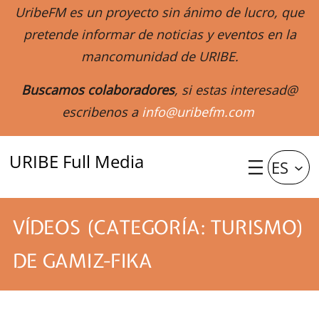
UribeFM es un proyecto sin ánimo de lucro, que
pretende informar de noticias y eventos en la
mancomunidad de URIBE.
Buscamos colaboradores
, si estas interesad@
escribenos a
info@uribefm.com
URIBE Full Media
ES
VÍDEOS (CATEGORÍA: TURISMO)
DE GAMIZ-FIKA