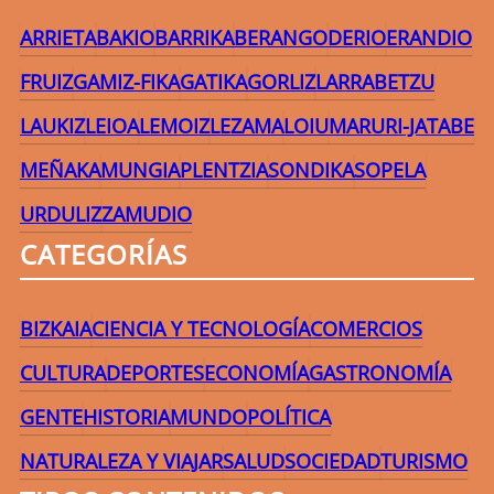
ARRIETA
BAKIO
BARRIKA
BERANGO
DERIO
ERANDIO
FRUIZ
GAMIZ-FIKA
GATIKA
GORLIZ
LARRABETZU
LAUKIZ
LEIOA
LEMOIZ
LEZAMA
LOIU
MARURI-JATABE
MEÑAKA
MUNGIA
PLENTZIA
SONDIKA
SOPELA
URDULIZ
ZAMUDIO
CATEGORÍAS
BIZKAIA
CIENCIA Y TECNOLOGÍA
COMERCIOS
CULTURA
DEPORTES
ECONOMÍA
GASTRONOMÍA
GENTE
HISTORIA
MUNDO
POLÍTICA
NATURALEZA Y VIAJAR
SALUD
SOCIEDAD
TURISMO