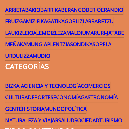
ARRIETA
BAKIO
BARRIKA
BERANGO
DERIO
ERANDIO
FRUIZ
GAMIZ-FIKA
GATIKA
GORLIZ
LARRABETZU
LAUKIZ
LEIOA
LEMOIZ
LEZAMA
LOIU
MARURI-JATABE
MEÑAKA
MUNGIA
PLENTZIA
SONDIKA
SOPELA
URDULIZ
ZAMUDIO
CATEGORÍAS
BIZKAIA
CIENCIA Y TECNOLOGÍA
COMERCIOS
CULTURA
DEPORTES
ECONOMÍA
GASTRONOMÍA
GENTE
HISTORIA
MUNDO
POLÍTICA
NATURALEZA Y VIAJAR
SALUD
SOCIEDAD
TURISMO