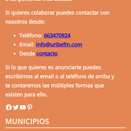
Si quieres colaborar puedes contactar con
nosotros desde:
Teléfono:
663470924
Email:
info@uribefm.com
Desde
contacto
Si lo que quieres es anunciarte puedes
escribirnos al email o al teléfono de arriba y
te contaremos las múltiples formas que
existen para ello.
uribefm
uribefm
YouTube
Pinterest
MUNICIPIOS