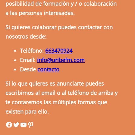
posibilidad de formación y / o colaboración
a las personas interesadas.
Si quieres colaborar puedes contactar con
nosotros desde:
Teléfono:
663470924
Email:
info@uribefm.com
Desde
contacto
Si lo que quieres es anunciarte puedes
escribirnos al email o al teléfono de arriba y
te contaremos las múltiples formas que
existen para ello.
uribefm
uribefm
YouTube
Pinterest