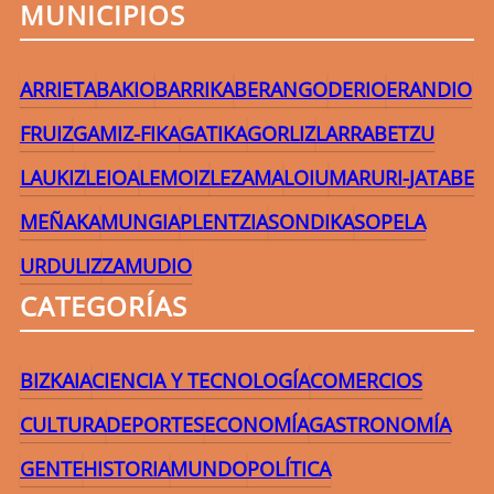
MUNICIPIOS
ARRIETA
BAKIO
BARRIKA
BERANGO
DERIO
ERANDIO
FRUIZ
GAMIZ-FIKA
GATIKA
GORLIZ
LARRABETZU
LAUKIZ
LEIOA
LEMOIZ
LEZAMA
LOIU
MARURI-JATABE
MEÑAKA
MUNGIA
PLENTZIA
SONDIKA
SOPELA
URDULIZ
ZAMUDIO
CATEGORÍAS
BIZKAIA
CIENCIA Y TECNOLOGÍA
COMERCIOS
CULTURA
DEPORTES
ECONOMÍA
GASTRONOMÍA
GENTE
HISTORIA
MUNDO
POLÍTICA