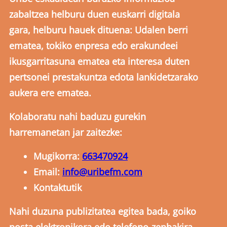
zabaltzea helburu duen euskarri digitala
gara, helburu hauek dituena: Udalen berri
ematea, tokiko enpresa edo erakundeei
ikusgarritasuna ematea eta interesa duten
pertsonei prestakuntza edota lankidetzarako
aukera ere ematea.
Kolaboratu nahi baduzu gurekin
harremanetan jar zaitezke:
Mugikorra:
663470924
Email:
info@uribefm.com
Kontaktutik
Nahi duzuna publizitatea egitea bada, goiko