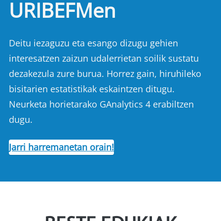
URIBEFMen
Deitu iezaguzu eta esango dizugu gehien
interesatzen zaizun udalerrietan soilik sustatu
dezakezula zure burua. Horrez gain, hiruhileko
bisitarien estatistikak eskaintzen ditugu.
Neurketa horietarako GAnalytics 4 erabiltzen
dugu.
Jarri harremanetan orain!