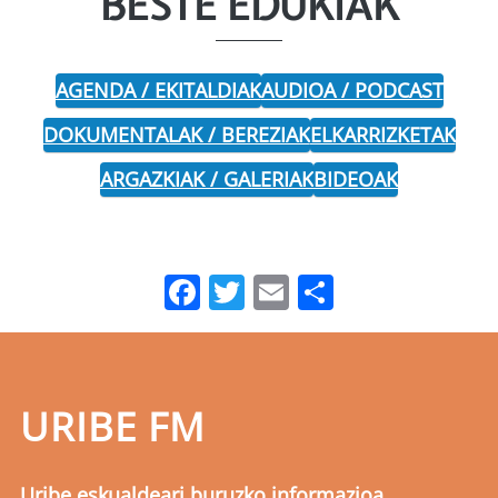
BESTE EDUKIAK
AGENDA / EKITALDIAK
AUDIOA / PODCAST
DOKUMENTALAK / BEREZIAK
ELKARRIZKETAK
ARGAZKIAK / GALERIAK
BIDEOAK
Facebook
Twitter
Email
Share
URIBE FM
Uribe eskualdeari buruzko informazioa