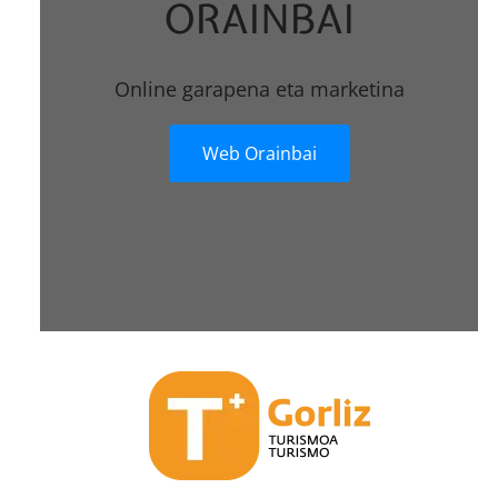
ORAINBAI
Online garapena eta marketina
Web Orainbai