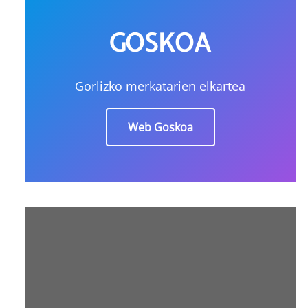
GOSKOA
Gorlizko merkatarien elkartea
Web Goskoa