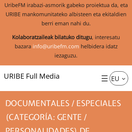
UribeFM irabazi-asmorik gabeko proiektua da, eta
URIBE mankomunitateko albisteen eta ekitaldien
berri eman nahi du.
Kolaboratzaileak bilatuko ditugu
, interesatu
bazara
info@uribefm.com
helbidera idatz
iezaguzu.
URIBE Full Media
EU
DOCUMENTALES / ESPECIALES
(CATEGORÍA: GENTE /
PERSONALIDADES) DE