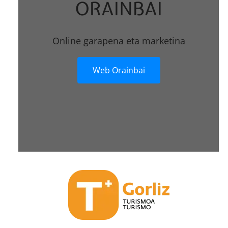
ORAINBAI
Online garapena eta marketina
Web Orainbai