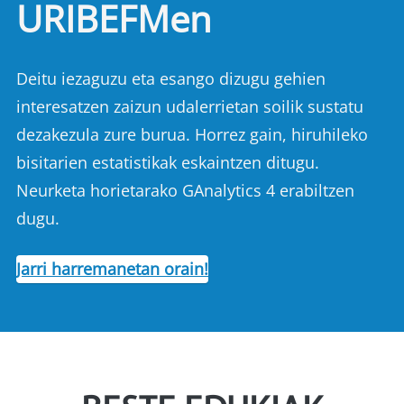
URIBEFMen
Deitu iezaguzu eta esango dizugu gehien
interesatzen zaizun udalerrietan soilik sustatu
dezakezula zure burua. Horrez gain, hiruhileko
bisitarien estatistikak eskaintzen ditugu.
Neurketa horietarako GAnalytics 4 erabiltzen
dugu.
Jarri harremanetan orain!