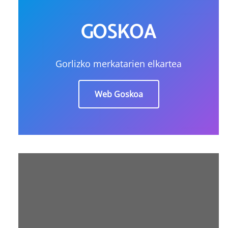
GOSKOA
Gorlizko merkatarien elkartea
Web Goskoa