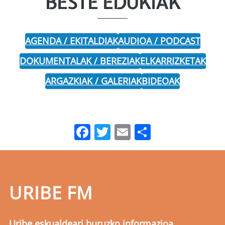
BESTE EDUKIAK
AGENDA / EKITALDIAK
AUDIOA / PODCAST
DOKUMENTALAK / BEREZIAK
ELKARRIZKETAK
ARGAZKIAK / GALERIAK
BIDEOAK
Facebook
Twitter
Email
Share
URIBE FM
Uribe eskualdeari buruzko informazioa