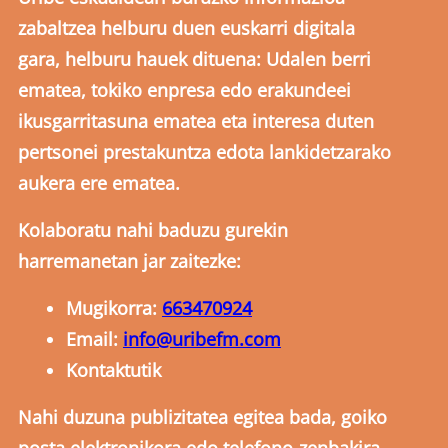
zabaltzea helburu duen euskarri digitala
gara, helburu hauek dituena: Udalen berri
ematea, tokiko enpresa edo erakundeei
ikusgarritasuna ematea eta interesa duten
pertsonei prestakuntza edota lankidetzarako
aukera ere ematea.
Kolaboratu nahi baduzu gurekin
harremanetan jar zaitezke:
Mugikorra:
663470924
Email:
info@uribefm.com
Kontaktutik
Nahi duzuna publizitatea egitea bada, goiko