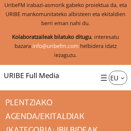
UribeFM irabazi-asmorik gabeko proiektua da, eta
URIBE mankomunitateko albisteen eta ekitaldien
berri eman nahi du.
Kolaboratzaileak bilatuko ditugu
, interesatu
bazara
info@uribefm.com
helbidera idatz
iezaguzu.
URIBE Full Media
EU
PLENTZIAKO
AGENDA/EKITALDIAK
(KATEGORIA: IBILBIDEAK,