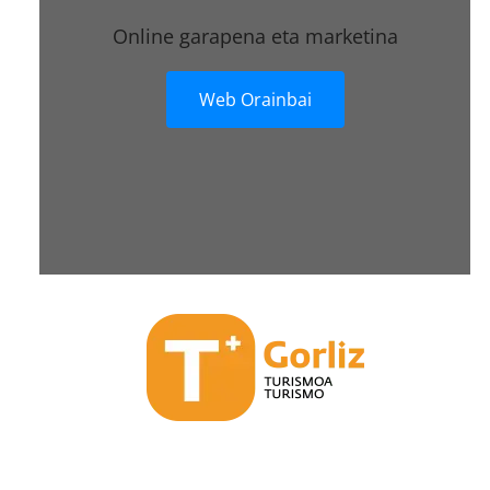
Online garapena eta marketina
Web Orainbai