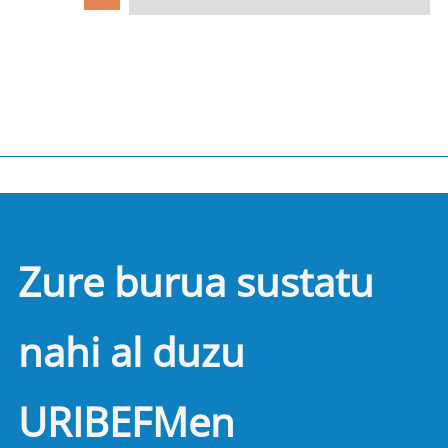
Zure burua sustatu
nahi al duzu
URIBEFMen