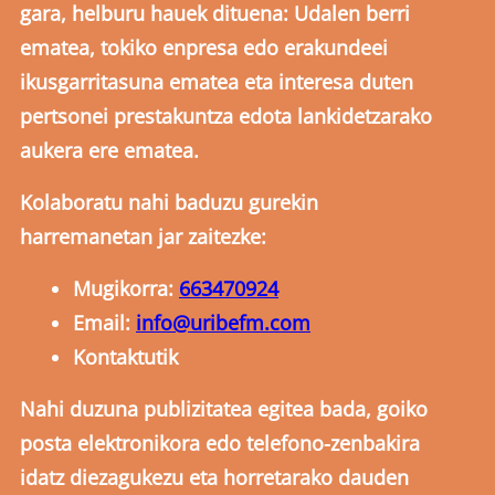
gara, helburu hauek dituena: Udalen berri
ematea, tokiko enpresa edo erakundeei
ikusgarritasuna ematea eta interesa duten
pertsonei prestakuntza edota lankidetzarako
aukera ere ematea.
Kolaboratu nahi baduzu gurekin
harremanetan jar zaitezke:
Mugikorra:
663470924
Email:
info@uribefm.com
Kontaktutik
Nahi duzuna publizitatea egitea bada, goiko
posta elektronikora edo telefono-zenbakira
idatz diezagukezu eta horretarako dauden