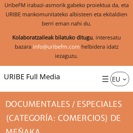
UribeFM irabazi-asmorik gabeko proiektua da, eta
URIBE mankomunitateko albisteen eta ekitaldien
berri eman nahi du.
Kolaboratzaileak bilatuko ditugu
, interesatu
bazara
info@uribefm.com
helbidera idatz
iezaguzu.
URIBE Full Media
EU
DOCUMENTALES / ESPECIALES
(CATEGORÍA: COMERCIOS) DE
MEÑAKA