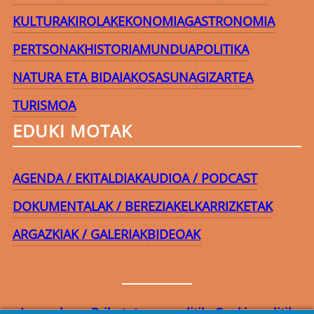
KULTURA
KIROLAK
EKONOMIA
GASTRONOMIA
PERTSONAK
HISTORIA
MUNDUA
POLITIKA
NATURA ETA BIDAIAK
OSASUNA
GIZARTEA
TURISMOA
EDUKI MOTAK
AGENDA / EKITALDIAK
AUDIOA / PODCAST
DOKUMENTALAK / BEREZIAK
ELKARRIZKETAK
ARGAZKIAK / GALERIAK
BIDEOAK
Lege-oharra
Pribatutasun-politika
Cookie politika