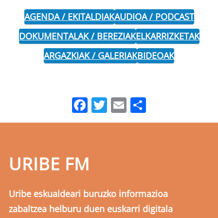
AGENDA / EKITALDIAK
AUDIOA / PODCAST
DOKUMENTALAK / BEREZIAK
ELKARRIZKETAK
ARGAZKIAK / GALERIAK
BIDEOAK
Facebook
Twitter
Email
Share
URIBE FM
Uribe eskualdeari buruzko informazioa
zabaltzea helburu duen euskarri digitala