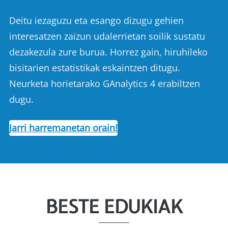
Deitu iezaguzu eta esango dizugu gehien
interesatzen zaizun udalerrietan soilik sustatu
dezakezula zure burua. Horrez gain, hiruhileko
bisitarien estatistikak eskaintzen ditugu.
Neurketa horietarako GAnalytics 4 erabiltzen
dugu.
Jarri harremanetan orain!
BESTE EDUKIAK