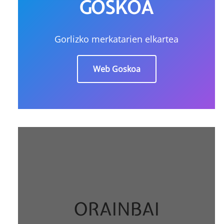
GOSKOA
Gorlizko merkatarien elkartea
Web Goskoa
ORAINBAI