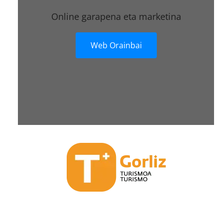
Online garapena eta marketina
Web Orainbai