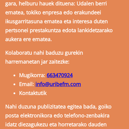
gara, helburu hauek dituena: Udalen berri
ematea, tokiko enpresa edo erakundeei
ikusgarritasuna ematea eta interesa duten
pertsonei prestakuntza edota lankidetzarako
aukera ere ematea.
Kolaboratu nahi baduzu gurekin
harremanetan jar zaitezke:
Mugikorra:
663470924
Email:
info@uribefm.com
Kontaktutik
Nahi duzuna publizitatea egitea bada, goiko
posta elektronikora edo telefono-zenbakira
idatz diezagukezu eta horretarako dauden