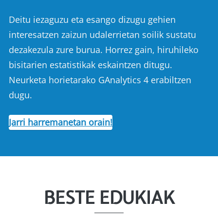
Deitu iezaguzu eta esango dizugu gehien
interesatzen zaizun udalerrietan soilik sustatu
dezakezula zure burua. Horrez gain, hiruhileko
bisitarien estatistikak eskaintzen ditugu.
Neurketa horietarako GAnalytics 4 erabiltzen
dugu.
Jarri harremanetan orain!
BESTE EDUKIAK