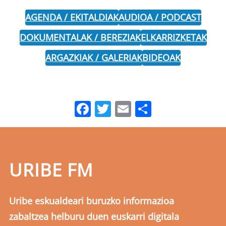
AGENDA / EKITALDIAK
AUDIOA / PODCAST
DOKUMENTALAK / BEREZIAK
ELKARRIZKETAK
ARGAZKIAK / GALERIAK
BIDEOAK
Facebook
Twitter
Email
Share
URIBE FM
Uribe eskualdeari buruzko informazioa
zabaltzea helburu duen euskarri digitala