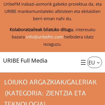
UribeFM irabazi-asmorik gabeko proiektua da, eta
URIBE mankomunitateko albisteen eta ekitaldien
berri eman nahi du.
Kolaboratzaileak bilatuko ditugu
, interesatu
bazara
info@uribefm.com
helbidera idatz
iezaguzu.
URIBE Full Media
EU
LOIUKO ARGAZKIAK/GALERIAK
(KATEGORIA: ZIENTZIA ETA
TEKNOLOGIA)