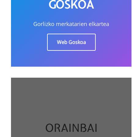
GOSKOA
Gorlizko merkatarien elkartea
Web Goskoa
ORAINBAI