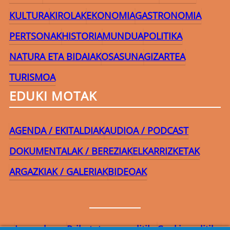
KULTURA
KIROLAK
EKONOMIA
GASTRONOMIA
PERTSONAK
HISTORIA
MUNDUA
POLITIKA
NATURA ETA BIDAIAK
OSASUNA
GIZARTEA
TURISMOA
EDUKI MOTAK
AGENDA / EKITALDIAK
AUDIOA / PODCAST
DOKUMENTALAK / BEREZIAK
ELKARRIZKETAK
ARGAZKIAK / GALERIAK
BIDEOAK
Lege-oharra
Pribatutasun-politika
Cookie politika