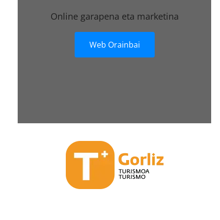
Online garapena eta marketina
Web Orainbai