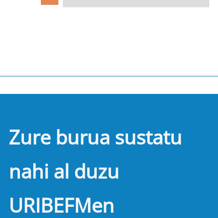
Zure burua sustatu
nahi al duzu
URIBEFMen