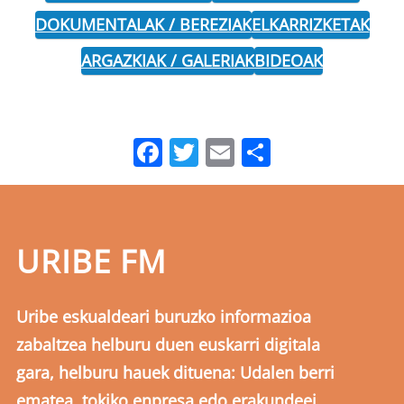
DOKUMENTALAK / BEREZIAK
ELKARRIZKETAK
ARGAZKIAK / GALERIAK
BIDEOAK
Facebook
Twitter
Email
Share
URIBE FM
Uribe eskualdeari buruzko informazioa
zabaltzea helburu duen euskarri digitala
gara, helburu hauek dituena: Udalen berri
ematea, tokiko enpresa edo erakundeei