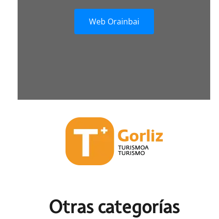
Web Orainbai
Otras c
ategorías