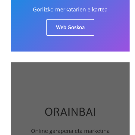
Gorlizko merkatarien elkartea
Web Goskoa
ORAINBAI
Online garapena eta marketina