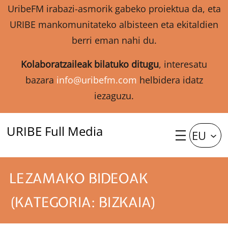
UribeFM irabazi-asmorik gabeko proiektua da, eta
URIBE mankomunitateko albisteen eta ekitaldien
berri eman nahi du.
Kolaboratzaileak bilatuko ditugu
, interesatu
bazara
info@uribefm.com
helbidera idatz
iezaguzu.
URIBE Full Media
EU
LEZAMAKO BIDEOAK
(KATEGORIA: BIZKAIA)