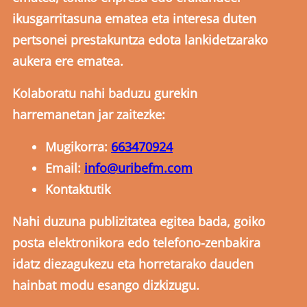
ikusgarritasuna ematea eta interesa duten
pertsonei prestakuntza edota lankidetzarako
aukera ere ematea.
Kolaboratu nahi baduzu gurekin
harremanetan jar zaitezke:
Mugikorra:
663470924
Email:
info@uribefm.com
Kontaktutik
Nahi duzuna publizitatea egitea bada, goiko
posta elektronikora edo telefono-zenbakira
idatz diezagukezu eta horretarako dauden
hainbat modu esango dizkizugu.