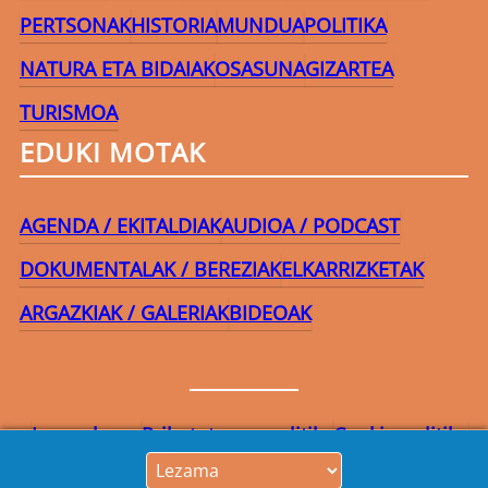
PERTSONAK
HISTORIA
MUNDUA
POLITIKA
NATURA ETA BIDAIAK
OSASUNA
GIZARTEA
TURISMOA
EDUKI MOTAK
AGENDA / EKITALDIAK
AUDIOA / PODCAST
DOKUMENTALAK / BEREZIAK
ELKARRIZKETAK
ARGAZKIAK / GALERIAK
BIDEOAK
Lege-oharra
Pribatutasun-politika
Cookie politika