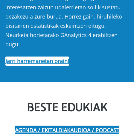
interesatzen zaizun udalerrietan soilik sustatu
dezakezula zure burua. Horrez gain, hiruhileko
bisitarien estatistikak eskaintzen ditugu.
Neurketa horietarako GAnalytics 4 erabiltzen
dugu.
Jarri harremanetan orain!
BESTE EDUKIAK
AGENDA / EKITALDIAK
AUDIOA / PODCAST