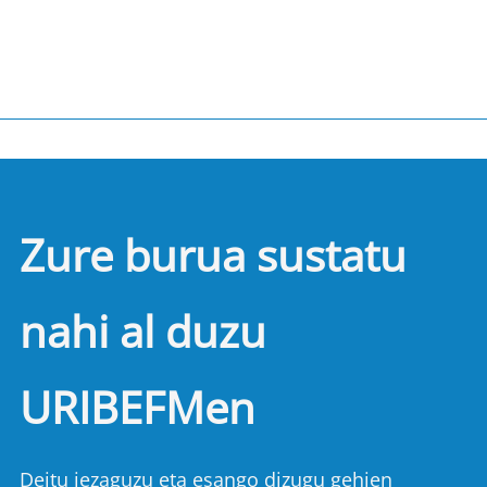
Zure burua sustatu
nahi al duzu
URIBEFMen
Deitu iezaguzu eta esango dizugu gehien