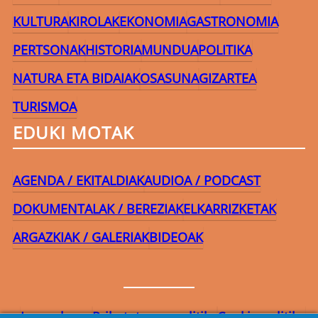
KULTURA
KIROLAK
EKONOMIA
GASTRONOMIA
PERTSONAK
HISTORIA
MUNDUA
POLITIKA
NATURA ETA BIDAIAK
OSASUNA
GIZARTEA
TURISMOA
EDUKI MOTAK
AGENDA / EKITALDIAK
AUDIOA / PODCAST
DOKUMENTALAK / BEREZIAK
ELKARRIZKETAK
ARGAZKIAK / GALERIAK
BIDEOAK
Lege-oharra
Pribatutasun-politika
Cookie politika