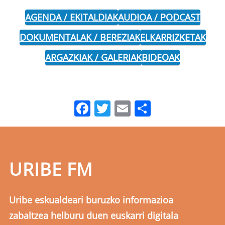
AGENDA / EKITALDIAK
AUDIOA / PODCAST
DOKUMENTALAK / BEREZIAK
ELKARRIZKETAK
ARGAZKIAK / GALERIAK
BIDEOAK
Facebook
Twitter
Email
Share
URIBE FM
Uribe eskualdeari buruzko informazioa
zabaltzea helburu duen euskarri digitala