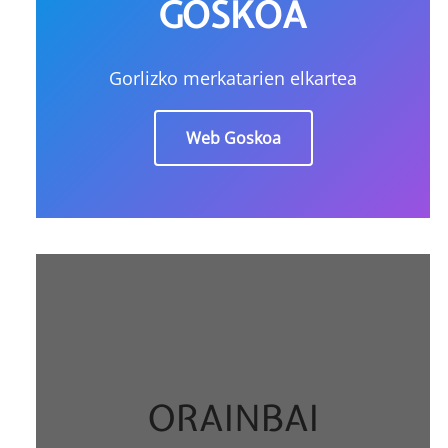
GOSKOA
Gorlizko merkatarien elkartea
Web Goskoa
ORAINBAI