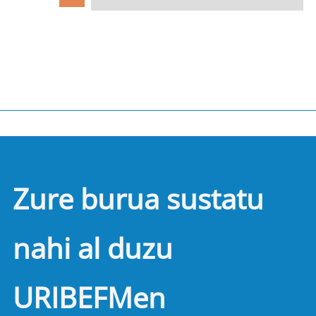
Zure burua sustatu
nahi al duzu
URIBEFMen