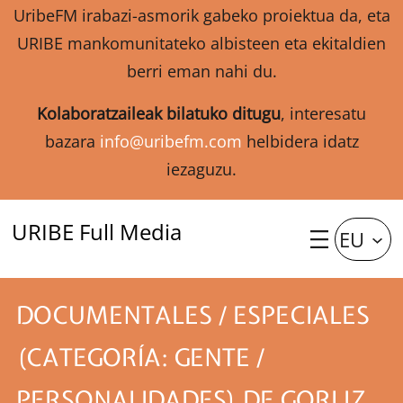
UribeFM irabazi-asmorik gabeko proiektua da, eta
URIBE mankomunitateko albisteen eta ekitaldien
berri eman nahi du.
Kolaboratzaileak bilatuko ditugu
, interesatu
bazara
info@uribefm.com
helbidera idatz
iezaguzu.
URIBE Full Media
EU
DOCUMENTALES / ESPECIALES
(CATEGORÍA: GENTE /
PERSONALIDADES) DE GORLIZ