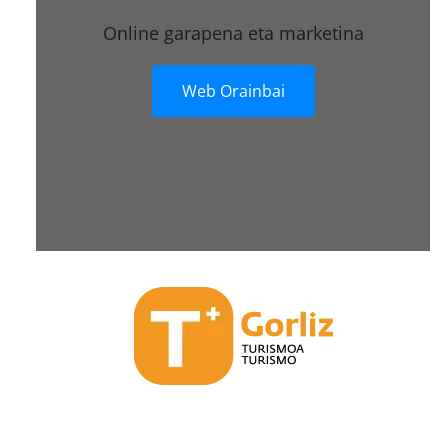
Online garapena eta marketina
Web Orainbai