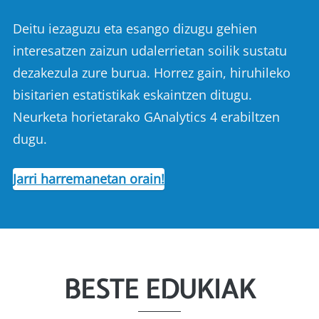
Deitu iezaguzu eta esango dizugu gehien
interesatzen zaizun udalerrietan soilik sustatu
dezakezula zure burua. Horrez gain, hiruhileko
bisitarien estatistikak eskaintzen ditugu.
Neurketa horietarako GAnalytics 4 erabiltzen
dugu.
Jarri harremanetan orain!
BESTE EDUKIAK