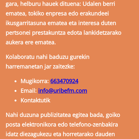
gara, helburu hauek dituena: Udalen berri
ematea, tokiko enpresa edo erakundeei
ikusgarritasuna ematea eta interesa duten
pertsonei prestakuntza edota lankidetzarako
aukera ere ematea.
Kolaboratu nahi baduzu gurekin
harremanetan jar zaitezke:
Mugikorra:
663470924
Email:
info@uribefm.com
Kontaktutik
Nahi duzuna publizitatea egitea bada, goiko
posta elektronikora edo telefono-zenbakira
idatz diezagukezu eta horretarako dauden