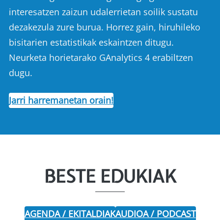
interesatzen zaizun udalerrietan soilik sustatu
dezakezula zure burua. Horrez gain, hiruhileko
bisitarien estatistikak eskaintzen ditugu.
Neurketa horietarako GAnalytics 4 erabiltzen
dugu.
Jarri harremanetan orain!
BESTE EDUKIAK
AGENDA / EKITALDIAK
AUDIOA / PODCAST