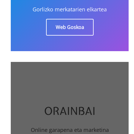
Gorlizko merkatarien elkartea
Web Goskoa
ORAINBAI
Online garapena eta marketina