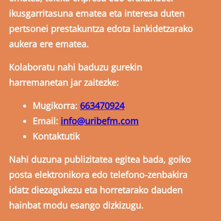
ikusgarritasuna ematea eta interesa duten
pertsonei prestakuntza edota lankidetzarako
aukera ere ematea.
Kolaboratu nahi baduzu gurekin
harremanetan jar zaitezke:
Mugikorra:
663470924
Email:
info@uribefm.com
Kontaktutik
Nahi duzuna publizitatea egitea bada, goiko
posta elektronikora edo telefono-zenbakira
idatz diezagukezu eta horretarako dauden
hainbat modu esango dizkizugu.