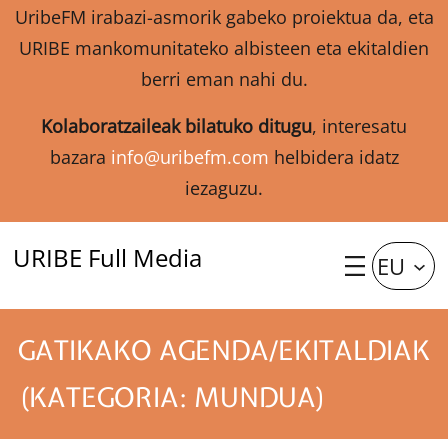
UribeFM irabazi-asmorik gabeko proiektua da, eta
URIBE mankomunitateko albisteen eta ekitaldien
berri eman nahi du.
Kolaboratzaileak bilatuko ditugu
, interesatu
bazara
info@uribefm.com
helbidera idatz
iezaguzu.
URIBE Full Media
EU
GATIKAKO AGENDA/EKITALDIAK
(KATEGORIA: MUNDUA)