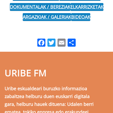
DOKUMENTALAK / BEREZIAK
ELKARRIZKETAK
ARGAZKIAK / GALERIAK
BIDEOAK
Facebook
Twitter
Email
Share
URIBE FM
Uribe eskualdeari buruzko informazioa
zabaltzea helburu duen euskarri digitala
gara, helburu hauek dituena: Udalen berri
ematea, tokiko enpresa edo erakundeei