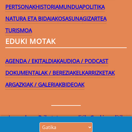
PERTSONAK
HISTORIA
MUNDUA
POLITIKA
NATURA ETA BIDAIAK
OSASUNA
GIZARTEA
TURISMOA
EDUKI MOTAK
AGENDA / EKITALDIAK
AUDIOA / PODCAST
DOKUMENTALAK / BEREZIAK
ELKARRIZKETAK
ARGAZKIAK / GALERIAK
BIDEOAK
Lege-oharra
Pribatutasun-politika
Cookie politika