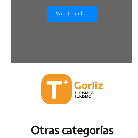
Web Orainbai
Otras c
ategorías