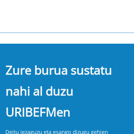
Zure burua sustatu
nahi al duzu
URIBEFMen
Deitu iezaguzu eta esango dizugu gehien