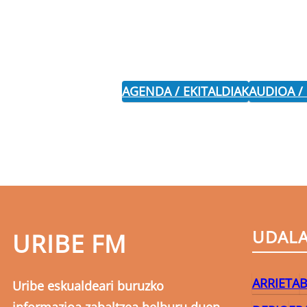
AGENDA / EKITALDIAK
AUDIOA /
UDAL
URIBE FM
ARRIETA
B
Uribe eskualdeari buruzko