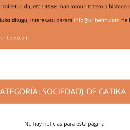
proiektua da, eta URIBE mankomunitateko albisteen et
atuko ditugu
, interesatu bazara
info@uribefm.com
helb
@uribefm.com
ATEGORÍA: SOCIEDAD) DE GATIKA
No hay noticias para esta página.