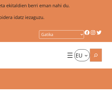
a ekitaldien berri eman nahi du.
idera idatz iezaguzu.
Facebook
Instagr
Twitt
Bilatu
EU