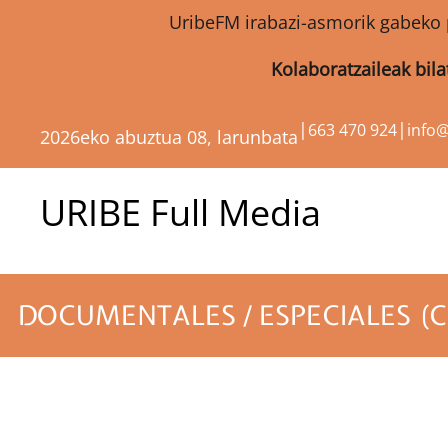
UribeFM irabazi-asmorik gabeko 
Kolaboratzaileak bil
|
|
663 470 924
info
2026eko abuztua 08, larunbata
URIBE Full Media
DOCUMENTALES / ESPECIALES (C