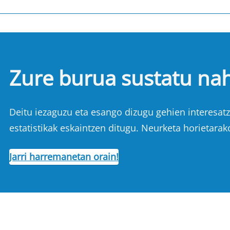
Zure burua sustatu na
Deitu iezaguzu eta esango dizugu gehien interesatze
estatistikak eskaintzen ditugu. Neurketa horietarak
Jarri harremanetan orain!