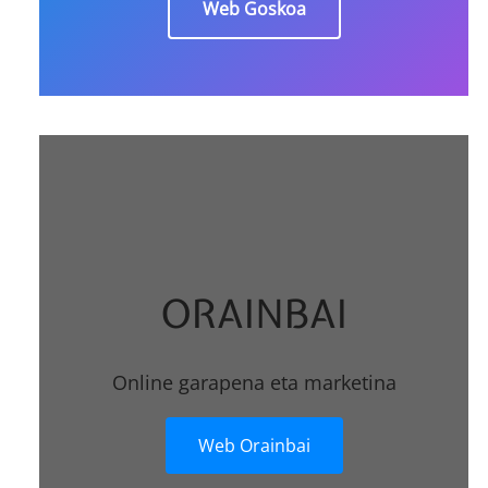
Web Goskoa
ORAINBAI
Online garapena eta marketina
Web Orainbai