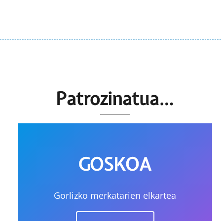
Patrozinatua…
GOSKOA
Gorlizko merkatarien elkartea