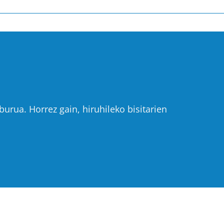
urua. Horrez gain, hiruhileko bisitarien