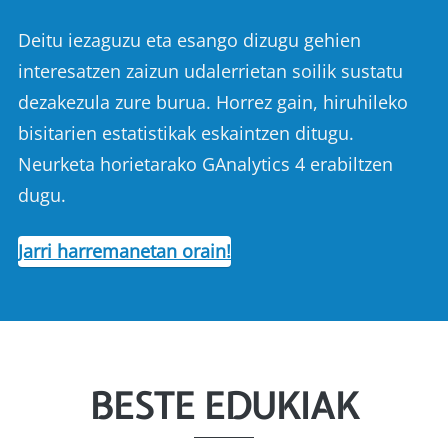
Deitu iezaguzu eta esango dizugu gehien
interesatzen zaizun udalerrietan soilik sustatu
dezakezula zure burua. Horrez gain, hiruhileko
bisitarien estatistikak eskaintzen ditugu.
Neurketa horietarako GAnalytics 4 erabiltzen
dugu.
Jarri harremanetan orain!
BESTE EDUKIAK