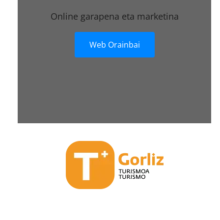
Online garapena eta marketina
Web Orainbai