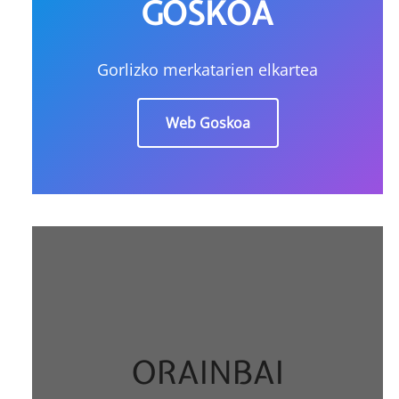
GOSKOA
Gorlizko merkatarien elkartea
Web Goskoa
ORAINBAI