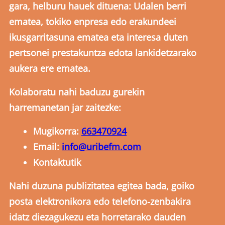
gara, helburu hauek dituena: Udalen berri
ematea, tokiko enpresa edo erakundeei
ikusgarritasuna ematea eta interesa duten
pertsonei prestakuntza edota lankidetzarako
aukera ere ematea.
Kolaboratu nahi baduzu gurekin
harremanetan jar zaitezke:
Mugikorra:
663470924
Email:
info@uribefm.com
Kontaktutik
Nahi duzuna publizitatea egitea bada, goiko
posta elektronikora edo telefono-zenbakira
idatz diezagukezu eta horretarako dauden