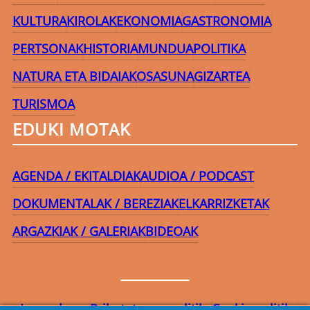
KULTURA
KIROLAK
EKONOMIA
GASTRONOMIA
PERTSONAK
HISTORIA
MUNDUA
POLITIKA
NATURA ETA BIDAIAK
OSASUNA
GIZARTEA
TURISMOA
EDUKI MOTAK
AGENDA / EKITALDIAK
AUDIOA / PODCAST
DOKUMENTALAK / BEREZIAK
ELKARRIZKETAK
ARGAZKIAK / GALERIAK
BIDEOAK
Lege-oharra
Pribatutasun-politika
Cookie politika