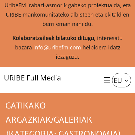
UribeFM irabazi-asmorik gabeko proiektua da, eta
URIBE mankomunitateko albisteen eta ekitaldien
berri eman nahi du.
Kolaboratzaileak bilatuko ditugu
, interesatu
bazara
info@uribefm.com
helbidera idatz
iezaguzu.
URIBE Full Media
EU
GATIKAKO
ARGAZKIAK/GALERIAK
(KATEGORIA: GASTRONOMIA)