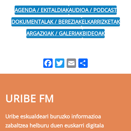
AGENDA / EKITALDIAK
AUDIOA / PODCAST
DOKUMENTALAK / BEREZIAK
ELKARRIZKETAK
ARGAZKIAK / GALERIAK
BIDEOAK
Facebook
Twitter
Email
Share
URIBE FM
Uribe eskualdeari buruzko informazioa
zabaltzea helburu duen euskarri digitala