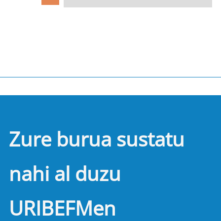
Zure burua sustatu
nahi al duzu
URIBEFMen