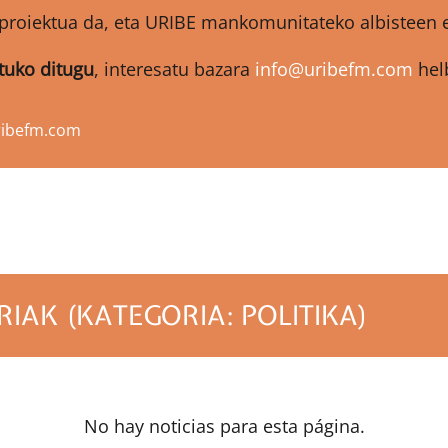
proiektua da, eta URIBE mankomunitateko albisteen et
atuko ditugu
, interesatu bazara
info@uribefm.com
helb
ribefm.com
IAK (KATEGORIA: POLITIKA)
No hay noticias para esta página.