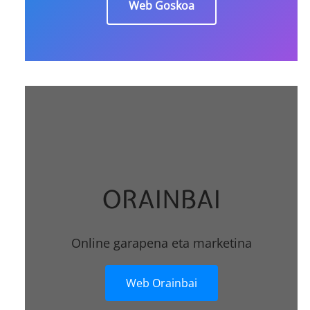
Web Goskoa
ORAINBAI
Online garapena eta marketina
Web Orainbai