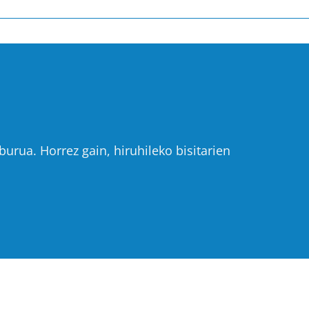
urua. Horrez gain, hiruhileko bisitarien