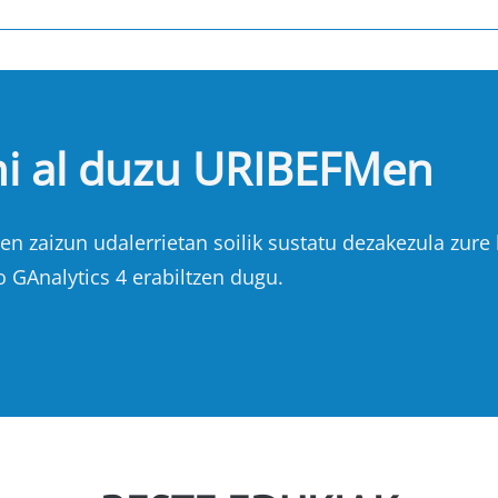
hi al duzu URIBEFMen
n zaizun udalerrietan soilik sustatu dezakezula zure b
o GAnalytics 4 erabiltzen dugu.