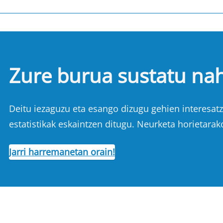
Zure burua sustatu na
Deitu iezaguzu eta esango dizugu gehien interesatze
estatistikak eskaintzen ditugu. Neurketa horietarak
Jarri harremanetan orain!