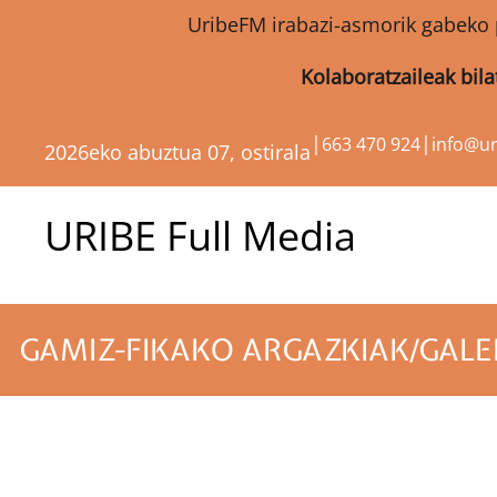
UribeFM irabazi-asmorik gabeko 
Kolaboratzaileak bil
|
|
663 470 924
info@u
2026eko abuztua 07, ostirala
URIBE Full Media
GAMIZ-FIKAKO ARGAZKIAK/GALER