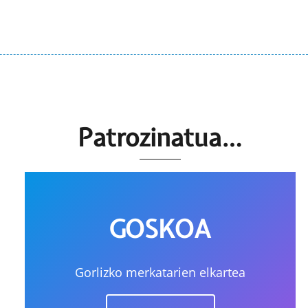
Patrozinatua…
GOSKOA
Gorlizko merkatarien elkartea