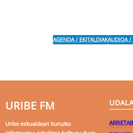
AGENDA / EKITALDIAK
AUDIOA /
UDAL
URIBE FM
ARRIETA
B
Uribe eskualdeari buruzko