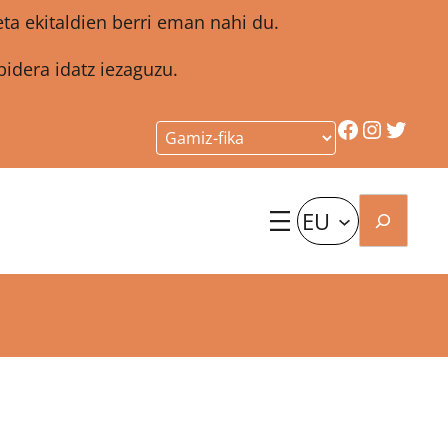
a ekitaldien berri eman nahi du.
idera idatz iezaguzu.
Facebook
Instagr
Twitt
Bilatu
EU