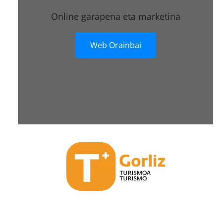
Online garapena eta marketina
Web Orainbai