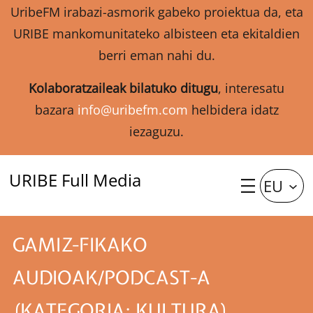
UribeFM irabazi-asmorik gabeko proiektua da, eta
URIBE mankomunitateko albisteen eta ekitaldien
berri eman nahi du.
Kolaboratzaileak bilatuko ditugu
, interesatu
bazara
info@uribefm.com
helbidera idatz
iezaguzu.
URIBE Full Media
EU
GAMIZ-FIKAKO
AUDIOAK/PODCAST-A
(KATEGORIA: KULTURA)