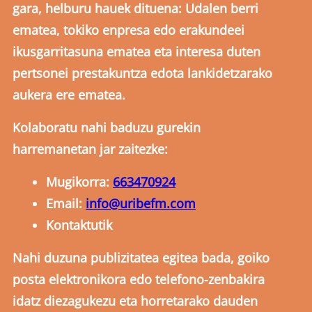
gara, helburu hauek dituena: Udalen berri
ematea, tokiko enpresa edo erakundeei
ikusgarritasuna ematea eta interesa duten
pertsonei prestakuntza edota lankidetzarako
aukera ere ematea.
Kolaboratu nahi baduzu gurekin
harremanetan jar zaitezke:
Mugikorra:
663470924
Email:
info@uribefm.com
Kontaktutik
Nahi duzuna publizitatea egitea bada, goiko
posta elektronikora edo telefono-zenbakira
idatz diezagukezu eta horretarako dauden