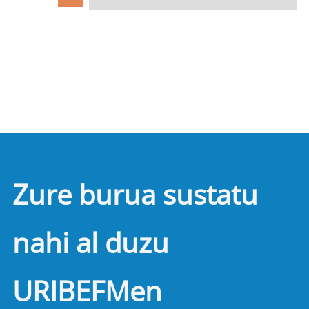
Zure burua sustatu
nahi al duzu
URIBEFMen