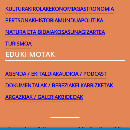
KULTURA
KIROLAK
EKONOMIA
GASTRONOMIA
PERTSONAK
HISTORIA
MUNDUA
POLITIKA
NATURA ETA BIDAIAK
OSASUNA
GIZARTEA
TURISMOA
EDUKI MOTAK
AGENDA / EKITALDIAK
AUDIOA / PODCAST
DOKUMENTALAK / BEREZIAK
ELKARRIZKETAK
ARGAZKIAK / GALERIAK
BIDEOAK
Lege-oharra
Pribatutasun-politika
Cookie politika