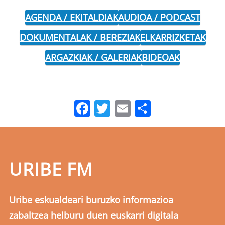
AGENDA / EKITALDIAK
AUDIOA / PODCAST
DOKUMENTALAK / BEREZIAK
ELKARRIZKETAK
ARGAZKIAK / GALERIAK
BIDEOAK
Facebook
Twitter
Email
Share
URIBE FM
Uribe eskualdeari buruzko informazioa
zabaltzea helburu duen euskarri digitala