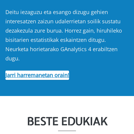
Deitu iezaguzu eta esango dizugu gehien
interesatzen zaizun udalerrietan soilik sustatu
dezakezula zure burua. Horrez gain, hiruhileko
bisitarien estatistikak eskaintzen ditugu.
Neurketa horietarako GAnalytics 4 erabiltzen
dugu.
Jarri harremanetan orain!
BESTE EDUKIAK