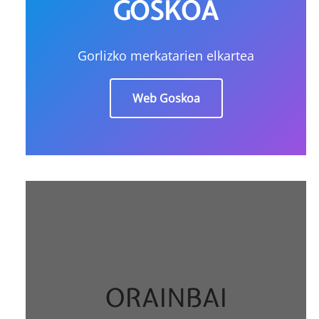
GOSKOA
Gorlizko merkatarien elkartea
Web Goskoa
ORAINBAI