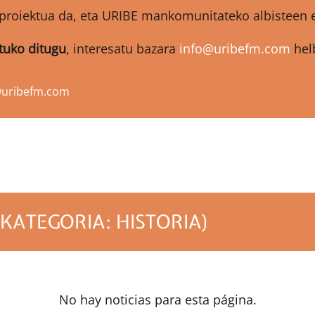
proiektua da, eta URIBE mankomunitateko albisteen et
atuko ditugu
, interesatu bazara
info@uribefm.com
helb
@uribefm.com
KATEGORIA: HISTORIA)
No hay noticias para esta página.