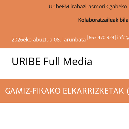
UribeFM irabazi-asmorik gabeko 
Kolaboratzaileak bil
|
|
663 470 924
info
2026eko abuztua 08, larunbata
URIBE Full Media
GAMIZ-FIKAKO ELKARRIZKETAK (