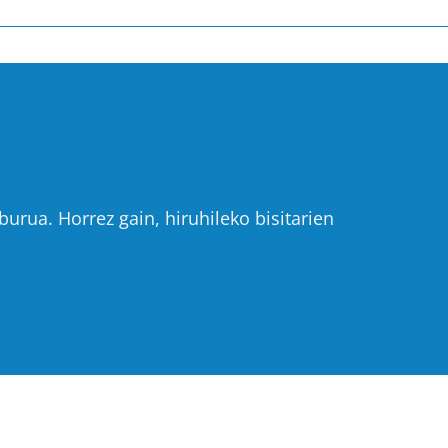
urua. Horrez gain, hiruhileko bisitarien