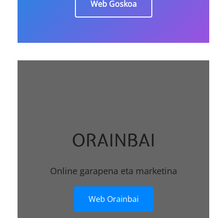
Web Goskoa
ORAINBAI
Online garapena eta marketina
Web Orainbai