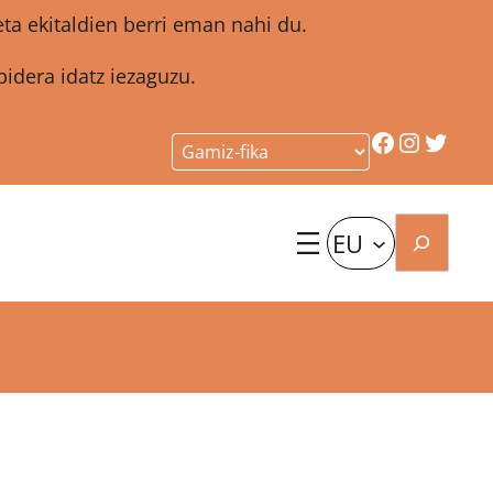
a ekitaldien berri eman nahi du.
idera idatz iezaguzu.
Facebook
Instagr
Twitt
Bilatu
EU