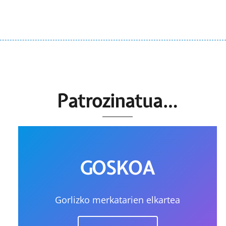
Patrozinatua…
GOSKOA
Gorlizko merkatarien elkartea