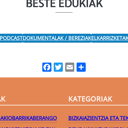
BESTE EDUKIAK
 PODCAST
DOKUMENTALAK / BEREZIAK
ELKARRIZKETA
Facebook
Twitter
Email
Share
AK
KATEGORIAK
AKIO
BARRIKA
BERANGO
BIZKAIA
ZIENTZIA ETA T