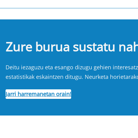
Zure burua sustatu na
Deitu iezaguzu eta esango dizugu gehien interesatze
estatistikak eskaintzen ditugu. Neurketa horietarak
Jarri harremanetan orain!