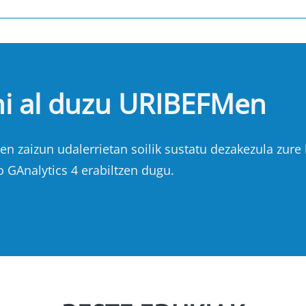
hi al duzu URIBEFMen
n zaizun udalerrietan soilik sustatu dezakezula zure b
o GAnalytics 4 erabiltzen dugu.