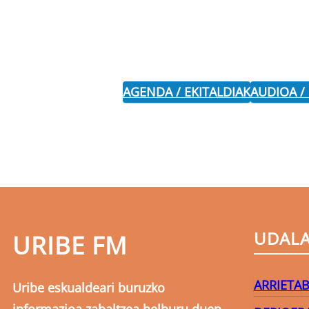
AGENDA / EKITALDIAK
AUDIOA /
UDAL
URIBE FM
ARRIETA
B
Uribe eskualdeari buruzko