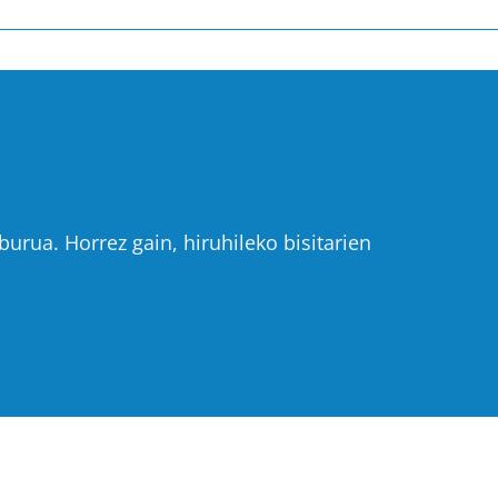
urua. Horrez gain, hiruhileko bisitarien