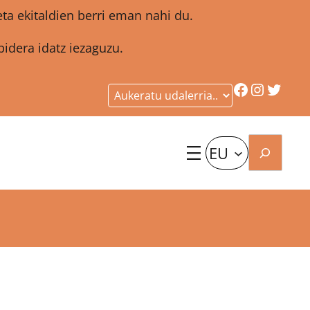
a ekitaldien berri eman nahi du.
idera idatz iezaguzu.
Facebook
Instagr
Twitt
Bilatu
EU