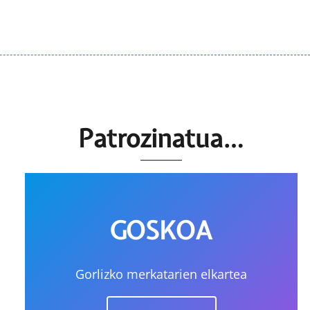
Patrozinatua…
GOSKOA
Gorlizko merkatarien elkartea