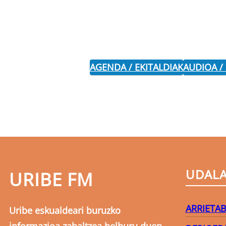
AGENDA / EKITALDIAK
AUDIOA /
UDAL
URIBE FM
ARRIETA
B
Uribe eskualdeari buruzko