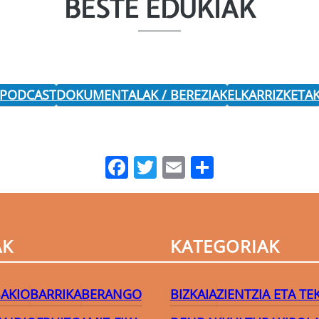
BESTE EDUKIAK
 PODCAST
DOKUMENTALAK / BEREZIAK
ELKARRIZKETA
Facebook
Twitter
Email
Share
AK
KATEGORIAK
AKIO
BARRIKA
BERANGO
BIZKAIA
ZIENTZIA ETA T