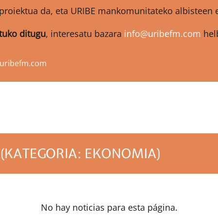
proiektua da, eta URIBE mankomunitateko albisteen et
atuko ditugu
, interesatu bazara
info@uribefm.com
helb
@uribefm.com
(KATEGORIA: EKONOMIA)
No hay noticias para esta página.