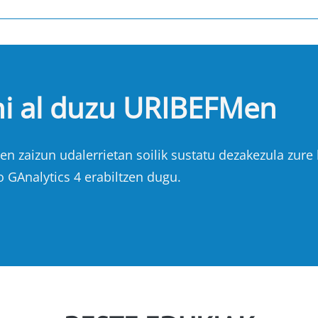
hi al duzu URIBEFMen
n zaizun udalerrietan soilik sustatu dezakezula zure b
o GAnalytics 4 erabiltzen dugu.