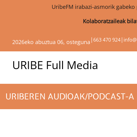
UribeFM irabazi-asmorik gabeko 
Kolaboratzaileak bil
|
|
663 470 924
info
2026eko abuztua 06, osteguna
URIBE Full Media
URIBEREN AUDIOAK/PODCAST-A 