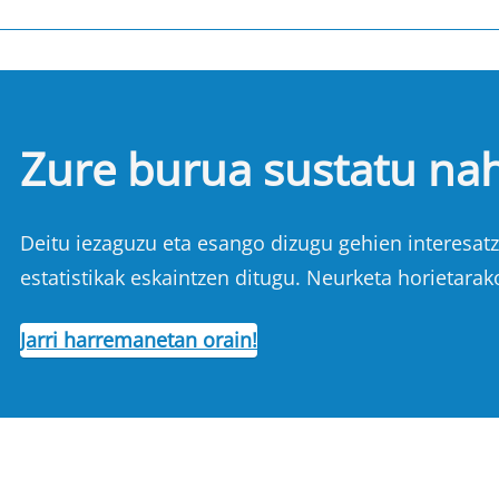
Zure burua sustatu na
Deitu iezaguzu eta esango dizugu gehien interesatze
estatistikak eskaintzen ditugu. Neurketa horietarak
Jarri harremanetan orain!