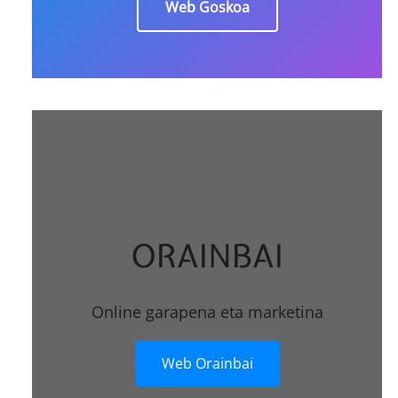
Web Goskoa
ORAINBAI
Online garapena eta marketina
Web Orainbai