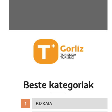
Beste k
ategoriak
BIZKAIA