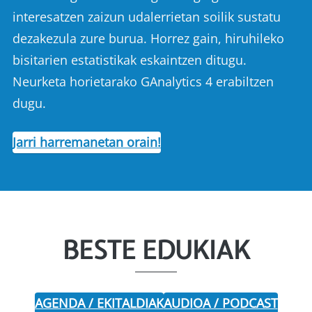
interesatzen zaizun udalerrietan soilik sustatu
dezakezula zure burua. Horrez gain, hiruhileko
bisitarien estatistikak eskaintzen ditugu.
Neurketa horietarako GAnalytics 4 erabiltzen
dugu.
Jarri harremanetan orain!
BESTE EDUKIAK
AGENDA / EKITALDIAK
AUDIOA / PODCAST