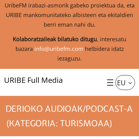
UribeFM irabazi-asmorik gabeko proiektua da, eta
URIBE mankomunitateko albisteen eta ekitaldien
berri eman nahi du.
Kolaboratzaileak bilatuko ditugu
, interesatu
bazara
info@uribefm.com
helbidera idatz
iezaguzu.
URIBE Full Media
EU
DERIOKO AUDIOAK/PODCAST-A
(KATEGORIA: TURISMOAA)