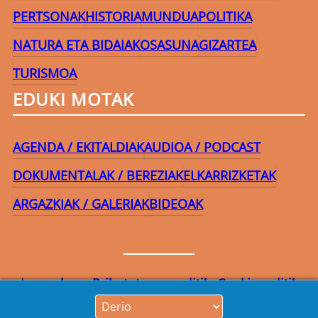
PERTSONAK
HISTORIA
MUNDUA
POLITIKA
NATURA ETA BIDAIAK
OSASUNA
GIZARTEA
TURISMOA
EDUKI MOTAK
AGENDA / EKITALDIAK
AUDIOA / PODCAST
DOKUMENTALAK / BEREZIAK
ELKARRIZKETAK
ARGAZKIAK / GALERIAK
BIDEOAK
Lege-oharra
Pribatutasun-politika
Cookie politika