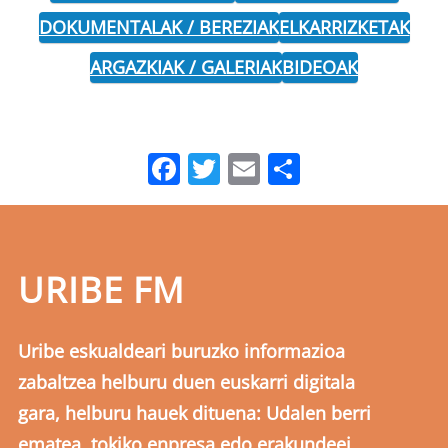
DOKUMENTALAK / BEREZIAK
ELKARRIZKETAK
ARGAZKIAK / GALERIAK
BIDEOAK
Facebook
Twitter
Email
Share
URIBE FM
Uribe eskualdeari buruzko informazioa
zabaltzea helburu duen euskarri digitala
gara, helburu hauek dituena: Udalen berri
ematea, tokiko enpresa edo erakundeei