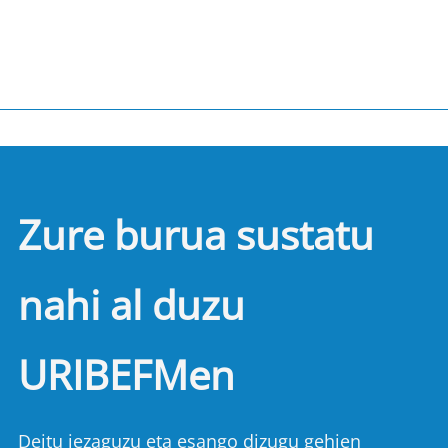
Zure burua sustatu
nahi al duzu
URIBEFMen
Deitu iezaguzu eta esango dizugu gehien