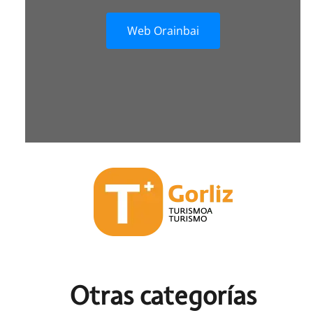
Web Orainbai
Otras c
ategorías