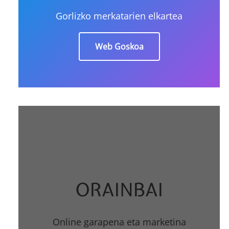
Gorlizko merkatarien elkartea
Web Goskoa
ORAINBAI
Online garapena eta marketina