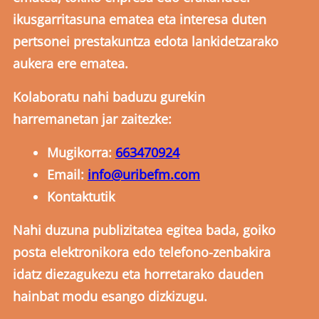
ikusgarritasuna ematea eta interesa duten
pertsonei prestakuntza edota lankidetzarako
aukera ere ematea.
Kolaboratu nahi baduzu gurekin
harremanetan jar zaitezke:
Mugikorra:
663470924
Email:
info@uribefm.com
Kontaktutik
Nahi duzuna publizitatea egitea bada, goiko
posta elektronikora edo telefono-zenbakira
idatz diezagukezu eta horretarako dauden
hainbat modu esango dizkizugu.