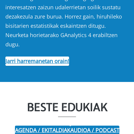
interesatzen zaizun udalerrietan soilik sustatu
dezakezula zure burua. Horrez gain, hiruhileko
bisitarien estatistikak eskaintzen ditugu.
Neurketa horietarako GAnalytics 4 erabiltzen
dugu.
Jarri harremanetan orain!
BESTE EDUKIAK
AGENDA / EKITALDIAK
AUDIOA / PODCAST