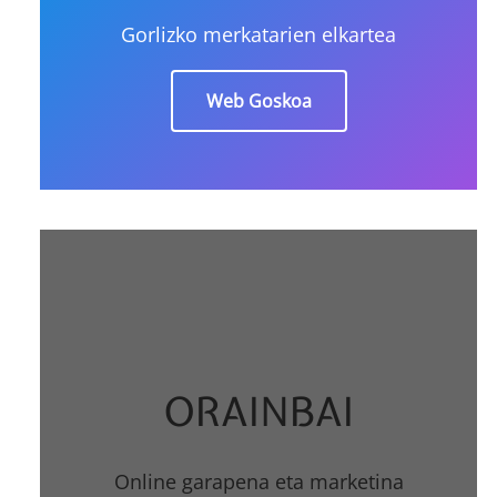
Gorlizko merkatarien elkartea
Web Goskoa
ORAINBAI
Online garapena eta marketina