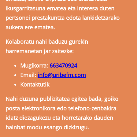
ikusgarritasuna ematea eta interesa duten
pertsonei prestakuntza edota lankidetzarako
aukera ere ematea.
Kolaboratu nahi baduzu gurekin
harremanetan jar zaitezke:
Mugikorra:
663470924
Email:
info@uribefm.com
Kontaktutik
Nahi duzuna publizitatea egitea bada, goiko
posta elektronikora edo telefono-zenbakira
idatz diezagukezu eta horretarako dauden
hainbat modu esango dizkizugu.