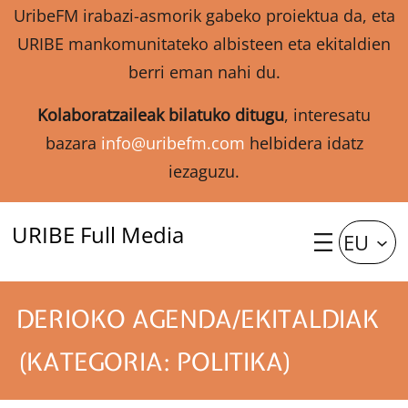
UribeFM irabazi-asmorik gabeko proiektua da, eta
URIBE mankomunitateko albisteen eta ekitaldien
berri eman nahi du.
Kolaboratzaileak bilatuko ditugu
, interesatu
bazara
info@uribefm.com
helbidera idatz
iezaguzu.
URIBE Full Media
EU
DERIOKO AGENDA/EKITALDIAK
(KATEGORIA: POLITIKA)