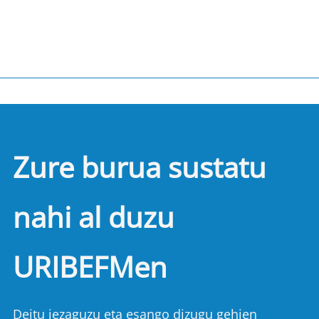
Zure burua sustatu
nahi al duzu
URIBEFMen
Deitu iezaguzu eta esango dizugu gehien