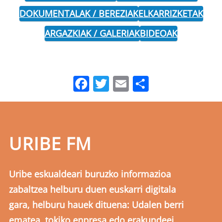
DOKUMENTALAK / BEREZIAK
ELKARRIZKETAK
ARGAZKIAK / GALERIAK
BIDEOAK
Facebook
Twitter
Email
Share
URIBE FM
Uribe eskualdeari buruzko informazioa
zabaltzea helburu duen euskarri digitala
gara, helburu hauek dituena: Udalen berri
ematea, tokiko enpresa edo erakundeei