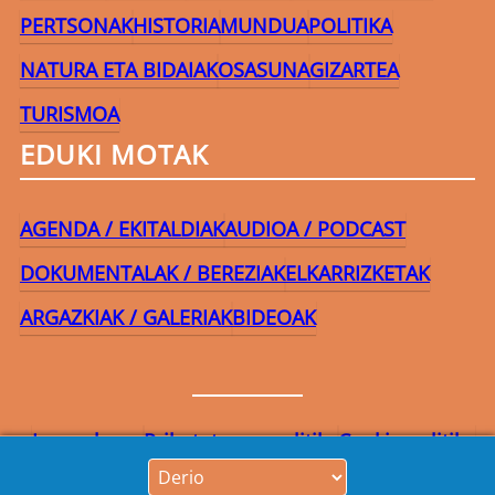
PERTSONAK
HISTORIA
MUNDUA
POLITIKA
NATURA ETA BIDAIAK
OSASUNA
GIZARTEA
TURISMOA
EDUKI MOTAK
AGENDA / EKITALDIAK
AUDIOA / PODCAST
DOKUMENTALAK / BEREZIAK
ELKARRIZKETAK
ARGAZKIAK / GALERIAK
BIDEOAK
Lege-oharra
Pribatutasun-politika
Cookie politika