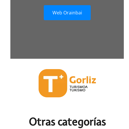
Web Orainbai
Otras c
ategorías