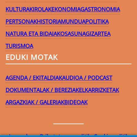
KULTURA
KIROLAK
EKONOMIA
GASTRONOMIA
PERTSONAK
HISTORIA
MUNDUA
POLITIKA
NATURA ETA BIDAIAK
OSASUNA
GIZARTEA
TURISMOA
EDUKI MOTAK
AGENDA / EKITALDIAK
AUDIOA / PODCAST
DOKUMENTALAK / BEREZIAK
ELKARRIZKETAK
ARGAZKIAK / GALERIAK
BIDEOAK
Lege-oharra
Pribatutasun-politika
Cookie politika