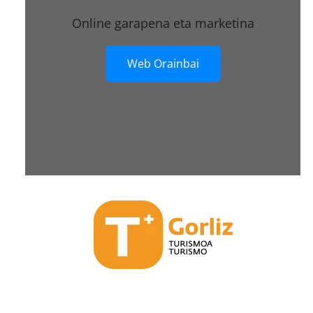
Online garapena eta marketina
Web Orainbai