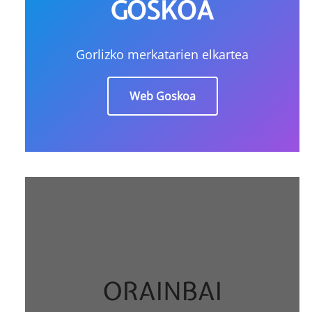
GOSKOA
Gorlizko merkatarien elkartea
Web Goskoa
ORAINBAI