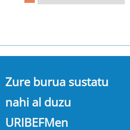
Zure burua sustatu
nahi al duzu
URIBEFMen