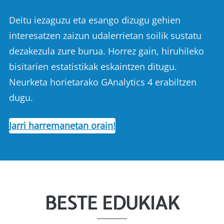
Deitu iezaguzu eta esango dizugu gehien
interesatzen zaizun udalerrietan soilik sustatu
dezakezula zure burua. Horrez gain, hiruhileko
bisitarien estatistikak eskaintzen ditugu.
Neurketa horietarako GAnalytics 4 erabiltzen
dugu.
Jarri harremanetan orain!
BESTE EDUKIAK