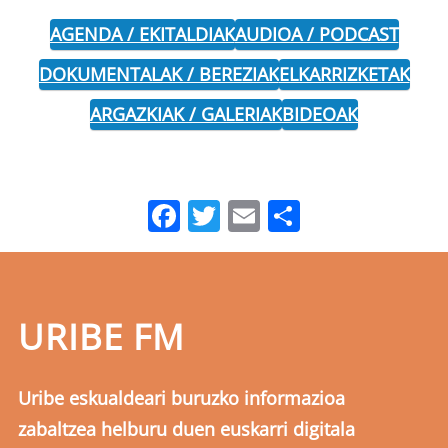
AGENDA / EKITALDIAK
AUDIOA / PODCAST
DOKUMENTALAK / BEREZIAK
ELKARRIZKETAK
ARGAZKIAK / GALERIAK
BIDEOAK
Facebook
Twitter
Email
Share
URIBE FM
Uribe eskualdeari buruzko informazioa
zabaltzea helburu duen euskarri digitala