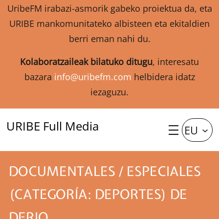
UribeFM irabazi-asmorik gabeko proiektua da, eta
URIBE mankomunitateko albisteen eta ekitaldien
berri eman nahi du.
Kolaboratzaileak bilatuko ditugu
, interesatu
bazara
info@uribefm.com
helbidera idatz
iezaguzu.
URIBE Full Media
EU
DOCUMENTALES / ESPECIALES
(CATEGORÍA: DEPORTES) DE
DERIO