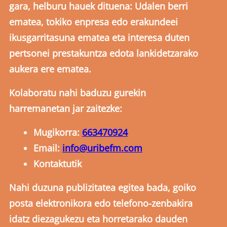
gara, helburu hauek dituena: Udalen berri
ematea, tokiko enpresa edo erakundeei
ikusgarritasuna ematea eta interesa duten
pertsonei prestakuntza edota lankidetzarako
aukera ere ematea.
Kolaboratu nahi baduzu gurekin
harremanetan jar zaitezke:
Mugikorra:
663470924
Email:
info@uribefm.com
Kontaktutik
Nahi duzuna publizitatea egitea bada, goiko
posta elektronikora edo telefono-zenbakira
idatz diezagukezu eta horretarako dauden