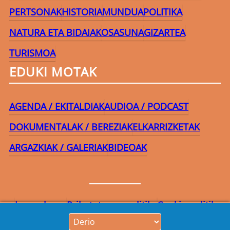
PERTSONAK
HISTORIA
MUNDUA
POLITIKA
NATURA ETA BIDAIAK
OSASUNA
GIZARTEA
TURISMOA
EDUKI MOTAK
AGENDA / EKITALDIAK
AUDIOA / PODCAST
DOKUMENTALAK / BEREZIAK
ELKARRIZKETAK
ARGAZKIAK / GALERIAK
BIDEOAK
Lege-oharra
Pribatutasun-politika
Cookie politika