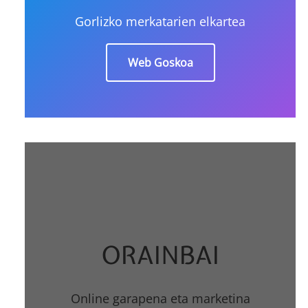
Gorlizko merkatarien elkartea
Web Goskoa
ORAINBAI
Online garapena eta marketina