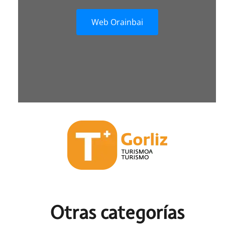
Web Orainbai
Otras c
ategorías