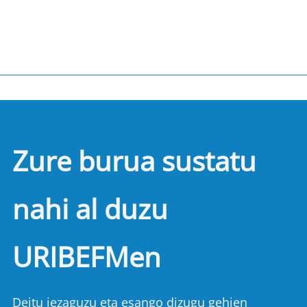
Zure burua sustatu
nahi al duzu
URIBEFMen
Deitu iezaguzu eta esango dizugu gehien