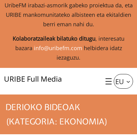
UribeFM irabazi-asmorik gabeko proiektua da, eta
URIBE mankomunitateko albisteen eta ekitaldien
berri eman nahi du.
Kolaboratzaileak bilatuko ditugu
, interesatu
bazara
info@uribefm.com
helbidera idatz
iezaguzu.
URIBE Full Media
EU
DERIOKO BIDEOAK
(KATEGORIA: EKONOMIA)