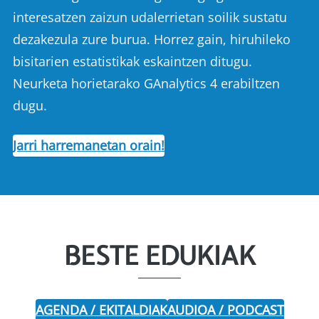
interesatzen zaizun udalerrietan soilik sustatu
dezakezula zure burua. Horrez gain, hiruhileko
bisitarien estatistikak eskaintzen ditugu.
Neurketa horietarako GAnalytics 4 erabiltzen
dugu.
Jarri harremanetan orain!
BESTE EDUKIAK
AGENDA / EKITALDIAK
AUDIOA / PODCAST