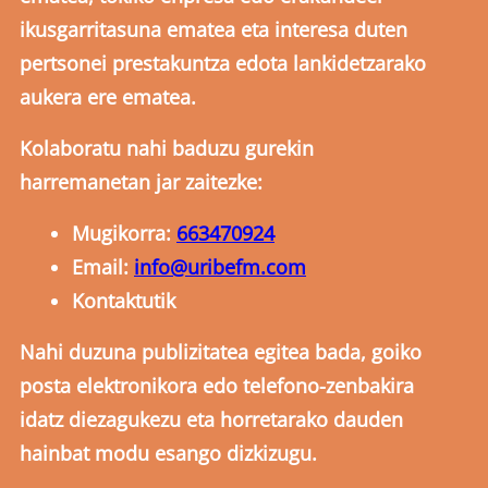
ikusgarritasuna ematea eta interesa duten
pertsonei prestakuntza edota lankidetzarako
aukera ere ematea.
Kolaboratu nahi baduzu gurekin
harremanetan jar zaitezke:
Mugikorra:
663470924
Email:
info@uribefm.com
Kontaktutik
Nahi duzuna publizitatea egitea bada, goiko
posta elektronikora edo telefono-zenbakira
idatz diezagukezu eta horretarako dauden
hainbat modu esango dizkizugu.