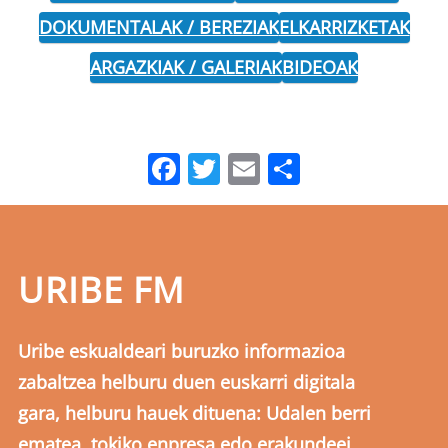
DOKUMENTALAK / BEREZIAK
ELKARRIZKETAK
ARGAZKIAK / GALERIAK
BIDEOAK
Facebook
Twitter
Email
Share
URIBE FM
Uribe eskualdeari buruzko informazioa
zabaltzea helburu duen euskarri digitala
gara, helburu hauek dituena: Udalen berri
ematea, tokiko enpresa edo erakundeei