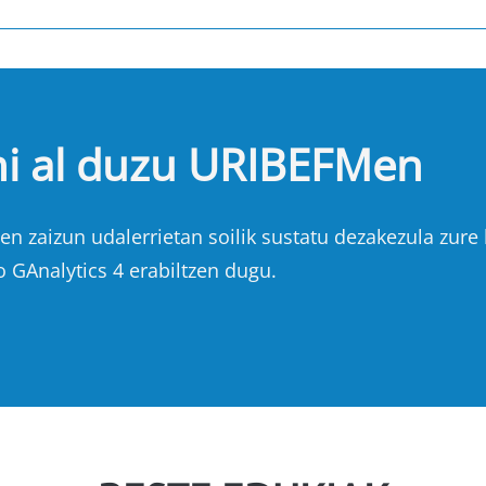
hi al duzu URIBEFMen
n zaizun udalerrietan soilik sustatu dezakezula zure b
o GAnalytics 4 erabiltzen dugu.