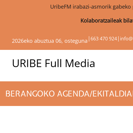
UribeFM irabazi-asmorik gabeko 
Kolaboratzaileak bil
|
|
663 470 924
info
2026eko abuztua 06, osteguna
URIBE Full Media
BERANGOKO AGENDA/EKITALDIA