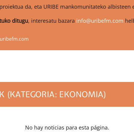
proiektua da, eta URIBE mankomunitateko albisteen et
atuko ditugu
, interesatu bazara
info@uribefm.com
helb
@uribefm.com
K (KATEGORIA: EKONOMIA)
No hay noticias para esta página.