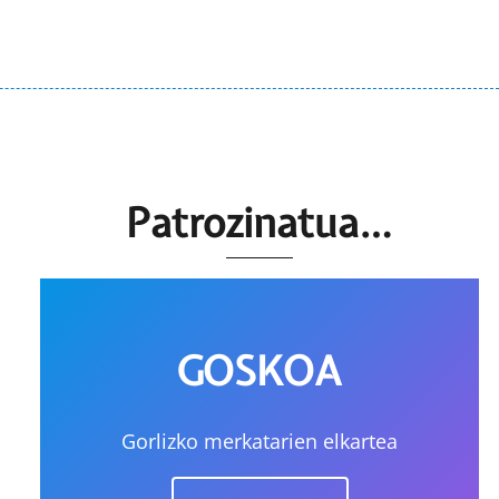
Patrozinatua…
GOSKOA
Gorlizko merkatarien elkartea