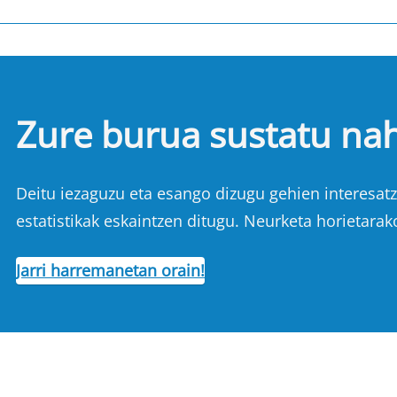
Zure burua sustatu na
Deitu iezaguzu eta esango dizugu gehien interesatze
estatistikak eskaintzen ditugu. Neurketa horietarak
Jarri harremanetan orain!