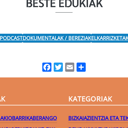
BESTE EDUKIAK
 PODCAST
DOKUMENTALAK / BEREZIAK
ELKARRIZKETA
Facebook
Twitter
Email
Share
AK
KATEGORIAK
AKIO
BARRIKA
BERANGO
BIZKAIA
ZIENTZIA ETA T