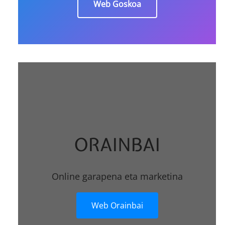
Web Goskoa
ORAINBAI
Online garapena eta marketina
Web Orainbai