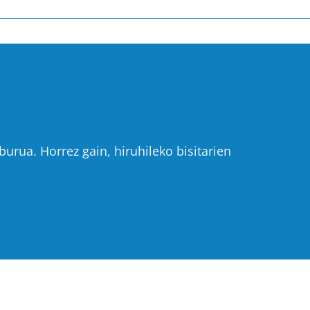
urua. Horrez gain, hiruhileko bisitarien