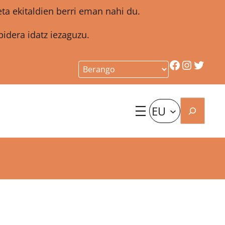
a ekitaldien berri eman nahi du.
idera idatz iezaguzu.
Facebook
Instagr
Twitt
Bilatu
EU