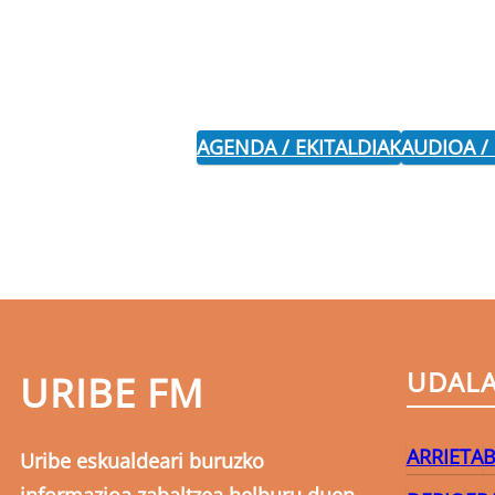
AGENDA / EKITALDIAK
AUDIOA /
UDAL
URIBE FM
ARRIETA
B
Uribe eskualdeari buruzko