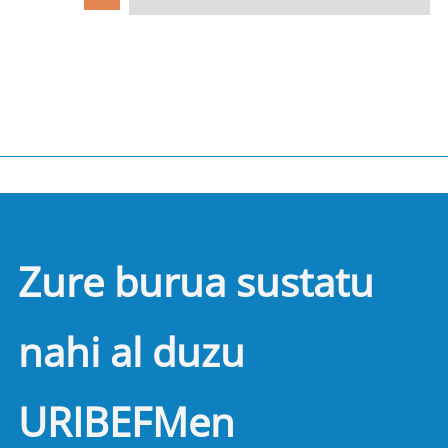
Zure burua sustatu
nahi al duzu
URIBEFMen