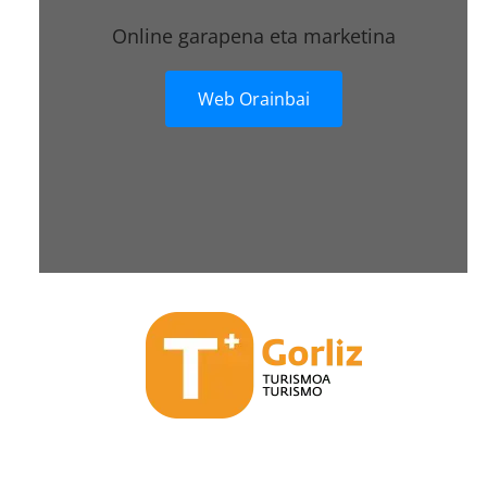
Online garapena eta marketina
Web Orainbai