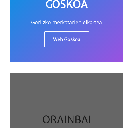
GOSKOA
Gorlizko merkatarien elkartea
Web Goskoa
ORAINBAI