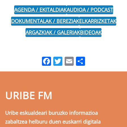
AGENDA / EKITALDIAK
AUDIOA / PODCAST
DOKUMENTALAK / BEREZIAK
ELKARRIZKETAK
ARGAZKIAK / GALERIAK
BIDEOAK
Facebook
Twitter
Email
Share
URIBE FM
Uribe eskualdeari buruzko informazioa
zabaltzea helburu duen euskarri digitala