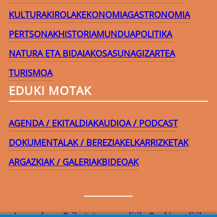
KULTURA
KIROLAK
EKONOMIA
GASTRONOMIA
PERTSONAK
HISTORIA
MUNDUA
POLITIKA
NATURA ETA BIDAIAK
OSASUNA
GIZARTEA
TURISMOA
EDUKI MOTAK
AGENDA / EKITALDIAK
AUDIOA / PODCAST
DOKUMENTALAK / BEREZIAK
ELKARRIZKETAK
ARGAZKIAK / GALERIAK
BIDEOAK
Lege-oharra
Pribatutasun-politika
Cookie politika