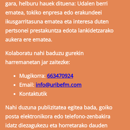
gara, helburu hauek dituena: Udalen berri
ematea, tokiko enpresa edo erakundeei
ikusgarritasuna ematea eta interesa duten
pertsonei prestakuntza edota lankidetzarako
aukera ere ematea.
Kolaboratu nahi baduzu gurekin
harremanetan jar zaitezke:
Mugikorra:
663470924
Email:
info@uribefm.com
Kontaktutik
Nahi duzuna publizitatea egitea bada, goiko
posta elektronikora edo telefono-zenbakira
idatz diezagukezu eta horretarako dauden