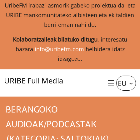
UribeFM irabazi-asmorik gabeko proiektua da, eta
URIBE mankomunitateko albisteen eta ekitaldien
berri eman nahi du.
Kolaboratzaileak bilatuko ditugu
, interesatu
bazara
info@uribefm.com
helbidera idatz
iezaguzu.
URIBE Full Media
EU
BERANGOKO
AUDIOAK/PODCASTAK
(KATEGORIA: SALTOKIAK)