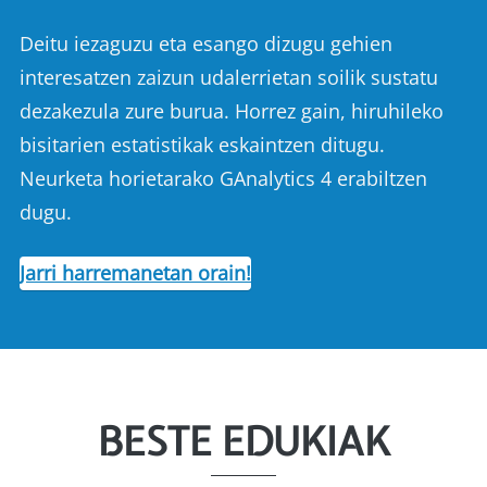
Deitu iezaguzu eta esango dizugu gehien
interesatzen zaizun udalerrietan soilik sustatu
dezakezula zure burua. Horrez gain, hiruhileko
bisitarien estatistikak eskaintzen ditugu.
Neurketa horietarako GAnalytics 4 erabiltzen
dugu.
Jarri harremanetan orain!
BESTE EDUKIAK