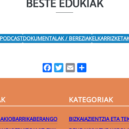
BESTE EDUKIAK
 PODCAST
DOKUMENTALAK / BEREZIAK
ELKARRIZKETA
Facebook
Twitter
Email
Share
AK
KATEGORIAK
AKIO
BARRIKA
BERANGO
BIZKAIA
ZIENTZIA ETA T