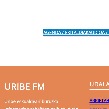
AGENDA / EKITALDIAK
AUDIOA /
UDAL
URIBE FM
ARRIETA
B
Uribe eskualdeari buruzko