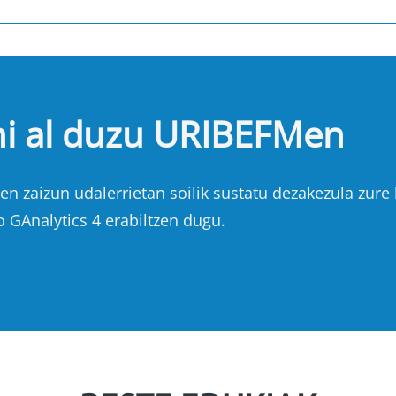
hi al duzu URIBEFMen
n zaizun udalerrietan soilik sustatu dezakezula zure b
o GAnalytics 4 erabiltzen dugu.