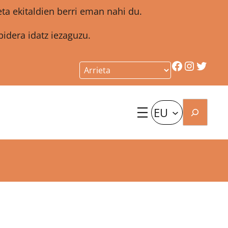
a ekitaldien berri eman nahi du.
idera idatz iezaguzu.
Facebook
Instagr
Twitt
Bilatu
EU