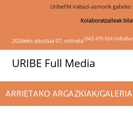
UribeFM irabazi-asmorik gabeko 
Kolaboratzaileak bil
|
|
663 470 924
info@u
2026eko abuztua 07, ostirala
URIBE Full Media
ARRIETAKO ARGAZKIAK/GALERIA