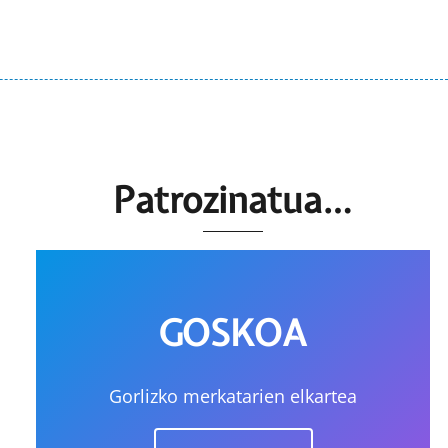
Patrozinatua…
GOSKOA
Gorlizko merkatarien elkartea