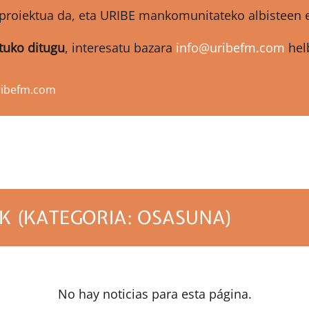
proiektua da, eta URIBE mankomunitateko albisteen et
atuko ditugu
, interesatu bazara
info@uribefm.com
helb
ribefm.com
K (KATEGORIA: OSASUNA)
No hay noticias para esta página.