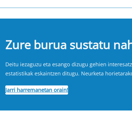
Zure burua sustatu na
Deitu iezaguzu eta esango dizugu gehien interesatze
estatistikak eskaintzen ditugu. Neurketa horietarak
Jarri harremanetan orain!