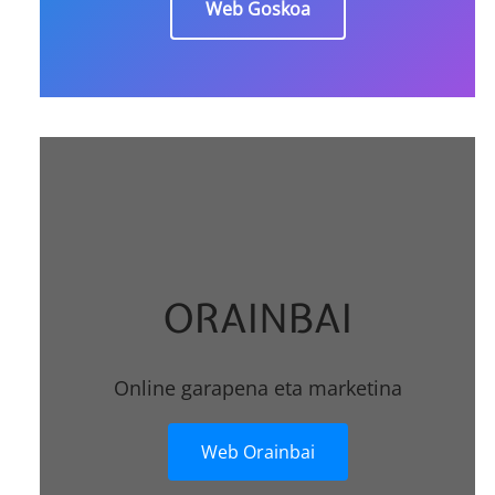
Web Goskoa
ORAINBAI
Online garapena eta marketina
Web Orainbai