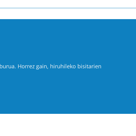
urua. Horrez gain, hiruhileko bisitarien