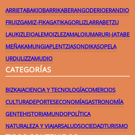
ARRIETA
BAKIO
BARRIKA
BERANGO
DERIO
ERANDIO
FRUIZ
GAMIZ-FIKA
GATIKA
GORLIZ
LARRABETZU
LAUKIZ
LEIOA
LEMOIZ
LEZAMA
LOIU
MARURI-JATABE
MEÑAKA
MUNGIA
PLENTZIA
SONDIKA
SOPELA
URDULIZ
ZAMUDIO
CATEGORÍAS
BIZKAIA
CIENCIA Y TECNOLOGÍA
COMERCIOS
CULTURA
DEPORTES
ECONOMÍA
GASTRONOMÍA
GENTE
HISTORIA
MUNDO
POLÍTICA
NATURALEZA Y VIAJAR
SALUD
SOCIEDAD
TURISMO