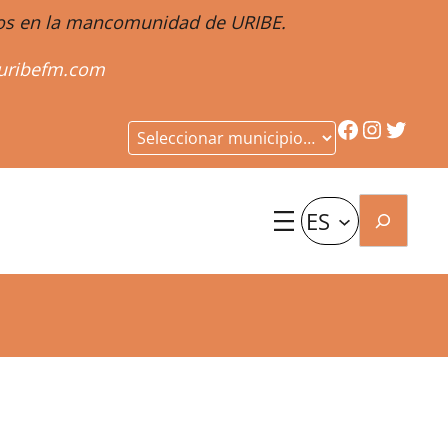
ntos en la mancomunidad de URIBE.
uribefm.com
Facebook
Instagr
Twitt
Buscar
ES