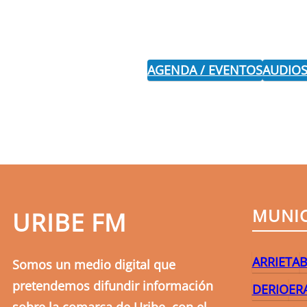
AGENDA / EVENTOS
AUDIOS
MUNIC
URIBE FM
ARRIETA
B
Somos un medio digital que
pretendemos difundir información
DERIO
ER