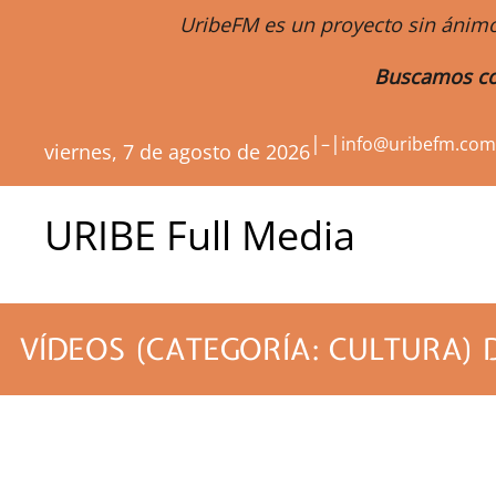
UribeFM es un proyecto sin ánimo
Buscamos co
|
|
–
info@uribefm.co
viernes, 7 de agosto de 2026
URIBE Full Media
VÍDEOS (CATEGORÍA: CULTURA) 