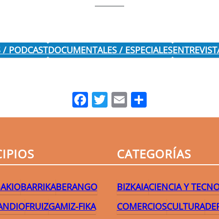
 / PODCAST
DOCUMENTALES / ESPECIALES
ENTREVIST
Facebook
Twitter
Email
Comparti
IPIOS
CATEGORÍAS
AKIO
BARRIKA
BERANGO
BIZKAIA
CIENCIA Y TECN
ANDIO
FRUIZ
GAMIZ-FIKA
COMERCIOS
CULTURA
DE