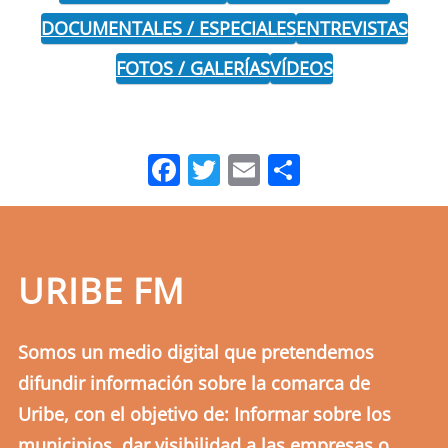
DOCUMENTALES / ESPECIALES
ENTREVISTAS
FOTOS / GALERÍAS
VÍDEOS
Facebook
Twitter
Email
Comparti
URIBE FM
Somos un medio digital que pretendemos
difundir información sobre la comarca de
Uribe, con el objetivo de: Informar sobre los
municipios, dar visibilidad a las empresas o