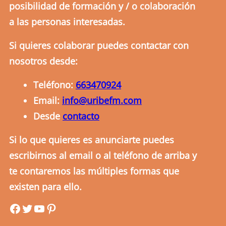
posibilidad de formación y / o colaboración
a las personas interesadas.
Si quieres colaborar puedes contactar con
nosotros desde:
Teléfono:
663470924
Email:
info@uribefm.com
Desde
contacto
Si lo que quieres es anunciarte puedes
escribirnos al email o al teléfono de arriba y
te contaremos las múltiples formas que
existen para ello.
uribefm
uribefm
YouTube
Pinterest