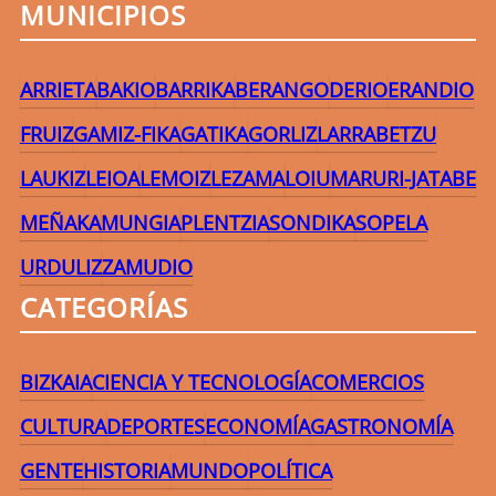
MUNICIPIOS
ARRIETA
BAKIO
BARRIKA
BERANGO
DERIO
ERANDIO
FRUIZ
GAMIZ-FIKA
GATIKA
GORLIZ
LARRABETZU
LAUKIZ
LEIOA
LEMOIZ
LEZAMA
LOIU
MARURI-JATABE
MEÑAKA
MUNGIA
PLENTZIA
SONDIKA
SOPELA
URDULIZ
ZAMUDIO
CATEGORÍAS
BIZKAIA
CIENCIA Y TECNOLOGÍA
COMERCIOS
CULTURA
DEPORTES
ECONOMÍA
GASTRONOMÍA
GENTE
HISTORIA
MUNDO
POLÍTICA