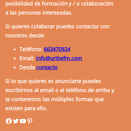
posibilidad de formación y / o colaboración
a las personas interesadas.
Si quieres colaborar puedes contactar con
nosotros desde:
Teléfono:
663470924
Email:
info@uribefm.com
Desde
contacto
Si lo que quieres es anunciarte puedes
escribirnos al email o al teléfono de arriba y
te contaremos las múltiples formas que
existen para ello.
uribefm
uribefm
YouTube
Pinterest