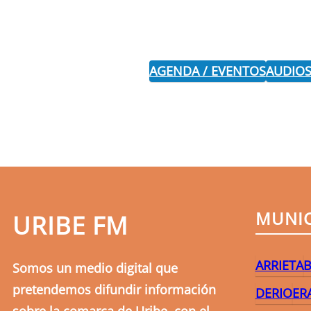
AGENDA / EVENTOS
AUDIOS
MUNIC
URIBE FM
ARRIETA
B
Somos un medio digital que
pretendemos difundir información
DERIO
ER