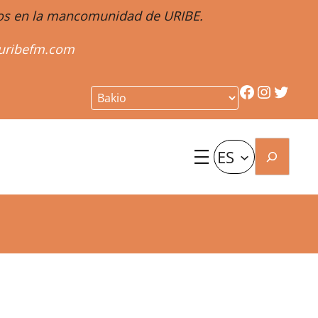
ntos en la mancomunidad de URIBE.
uribefm.com
Facebook
Instagr
Twitt
Buscar
ES