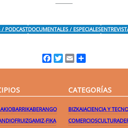
 / PODCAST
DOCUMENTALES / ESPECIALES
ENTREVIST
Facebook
Twitter
Email
Comparti
IPIOS
CATEGORÍAS
AKIO
BARRIKA
BERANGO
BIZKAIA
CIENCIA Y TECN
ANDIO
FRUIZ
GAMIZ-FIKA
COMERCIOS
CULTURA
DE