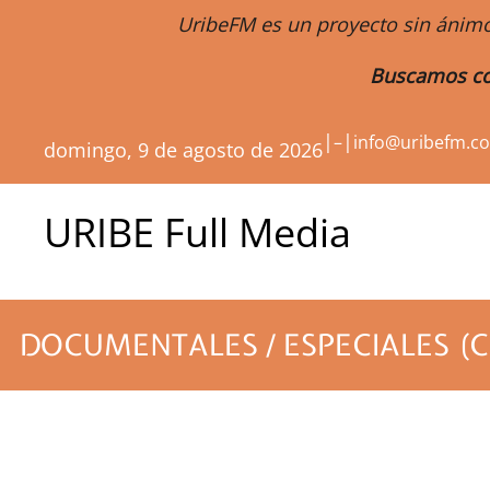
UribeFM es un proyecto sin ánimo
Buscamos co
|
|
–
info@uribefm.c
domingo, 9 de agosto de 2026
URIBE Full Media
DOCUMENTALES / ESPECIALES (C