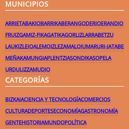
MUNICIPIOS
ARRIETA
BAKIO
BARRIKA
BERANGO
DERIO
ERANDIO
FRUIZ
GAMIZ-FIKA
GATIKA
GORLIZ
LARRABETZU
LAUKIZ
LEIOA
LEMOIZ
LEZAMA
LOIU
MARURI-JATABE
MEÑAKA
MUNGIA
PLENTZIA
SONDIKA
SOPELA
URDULIZ
ZAMUDIO
CATEGORÍAS
BIZKAIA
CIENCIA Y TECNOLOGÍA
COMERCIOS
CULTURA
DEPORTES
ECONOMÍA
GASTRONOMÍA
GENTE
HISTORIA
MUNDO
POLÍTICA