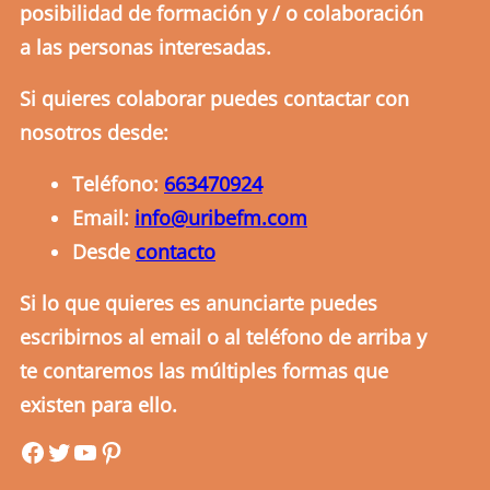
posibilidad de formación y / o colaboración
a las personas interesadas.
Si quieres colaborar puedes contactar con
nosotros desde:
Teléfono:
663470924
Email:
info@uribefm.com
Desde
contacto
Si lo que quieres es anunciarte puedes
escribirnos al email o al teléfono de arriba y
te contaremos las múltiples formas que
existen para ello.
uribefm
uribefm
YouTube
Pinterest