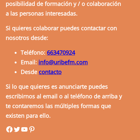
posibilidad de formación y / o colaboración
a las personas interesadas.
Si quieres colaborar puedes contactar con
nosotros desde:
Teléfono:
663470924
Email:
info@uribefm.com
Desde
contacto
Si lo que quieres es anunciarte puedes
escribirnos al email o al teléfono de arriba y
te contaremos las múltiples formas que
existen para ello.
uribefm
uribefm
YouTube
Pinterest