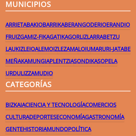
MUNICIPIOS
ARRIETA
BAKIO
BARRIKA
BERANGO
DERIO
ERANDIO
FRUIZ
GAMIZ-FIKA
GATIKA
GORLIZ
LARRABETZU
LAUKIZ
LEIOA
LEMOIZ
LEZAMA
LOIU
MARURI-JATABE
MEÑAKA
MUNGIA
PLENTZIA
SONDIKA
SOPELA
URDULIZ
ZAMUDIO
CATEGORÍAS
BIZKAIA
CIENCIA Y TECNOLOGÍA
COMERCIOS
CULTURA
DEPORTES
ECONOMÍA
GASTRONOMÍA
GENTE
HISTORIA
MUNDO
POLÍTICA